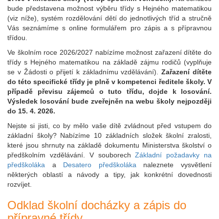
bude představena možnost výběru třídy s Hejného matematikou
(viz níže), systém rozdělování dětí do jednotlivých tříd a stručně
Vás seznámíme s online formulářem pro zápis a s přípravnou
třídou.
Ve školním roce 2026/2027 nabízíme možnost zařazení dítěte do
třídy s Hejného matematikou na základě zájmu rodičů (vyplňuje
se v Žádosti o přijetí k základnímu vzdělávání).
Zařazení dítěte
do této specifické třídy je plně v kompetenci ředitele školy. V
případě převisu zájemců o tuto třídu, dojde k losování.
Výsledek losování bude zveřejněn na webu školy nejpozději
do 15. 4. 2026.
Nejste si jisti, co by mělo vaše dítě zvládnout před vstupem do
základní školy? Nabízíme 10 základních složek školní zralosti,
které jsou shrnuty na základě dokumentu Ministerstva školství o
předškolním vzdělávání. V souborech
Základní požadavky na
předškoláka
a
Desatero předškoláka
naleznete vysvětlení
některých oblastí a návody a tipy, jak konkrétní dovednosti
rozvíjet.
Odklad školní docházky a zápis do
přípravné třídy