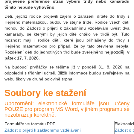
projevené preference stran výběru třídy nebo kamarádů
těmto nebude vyhověno.
Děti, jejichž rodiče projevili zájem o zařazení dítěte do třídy s
Hejného matematikou, budou ve stejné třídě. Rodiče všech dětí
mohou do Žádosti o přijetí k základnímu vzdělávání uvést dva
kamarády, se kterými by jejich dítě chtělo ve třídě být. Tuto
možnost mají i rodiče dětí, které jsou přihlášeny do třídy s
Hejného matematikou pro případ, že by tato otevřena nebyla.
Rozdělení dětí do jednotlivých tříd bude zveřejněno
nejpozději v
pátek 17. 7. 2026
.
Na budoucí prvňáčky se těšíme již v pondělí 31. 8. 2026 na
odpoledni s třídními učiteli. Bližší informace budou zveřejněny na
webu školy ve druhé polovině srpna.
Soubory ke stažení
Upozornění: elektronické formuláře jsou určeny
POUZE pro program MS Word, v jiném programu se
nezobrazují korektně.
Formuláře ve formátu PDF
Elektroni
Žádost o přijetí k základnímu vzdělávání
Žádost o p