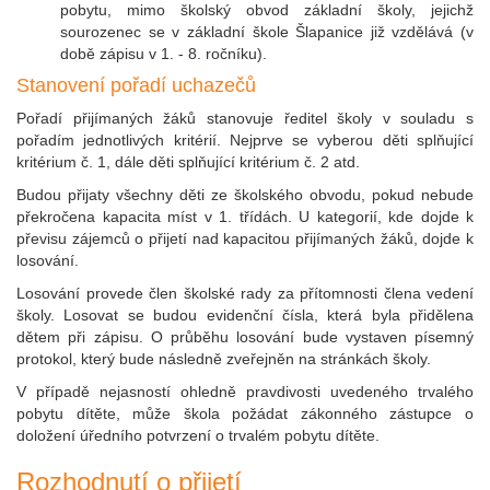
pobytu, mimo školský obvod základní školy, jejichž
sourozenec se v základní škole Šlapanice již vzdělává (v
době zápisu v 1. - 8. ročníku).
Stanovení pořadí uchazečů
Pořadí přijímaných žáků stanovuje ředitel školy v souladu s
pořadím jednotlivých kritérií. Nejprve se vyberou děti splňující
kritérium č. 1, dále děti splňující kritérium č. 2 atd.
Budou přijaty všechny děti ze školského obvodu, pokud nebude
překročena kapacita míst v 1. třídách. U kategorií, kde dojde k
převisu zájemců o přijetí nad kapacitou přijímaných žáků, dojde k
losování.
Losování provede člen školské rady za přítomnosti člena vedení
školy. Losovat se budou evidenční čísla, která byla přidělena
dětem při zápisu. O průběhu losování bude vystaven písemný
protokol, který bude následně zveřejněn na stránkách školy.
V případě nejasností ohledně pravdivosti uvedeného trvalého
pobytu dítěte, může škola požádat zákonného zástupce o
doložení úředního potvrzení o trvalém pobytu dítěte.
Rozhodnutí o přijetí