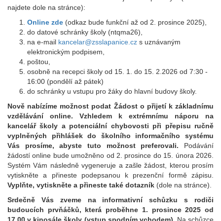
najdete dole na stránce):
Online zde
(odkaz bude funkční až od 2. prosince 2025),
do datové schránky školy (ntqma26),
na e-mail
kancelar@zsslapanice.cz
s uznávaným
elektronickým podpisem,
poštou,
osobně na recepci školy od 15. 1. do 15. 2.2026 od 7:30 -
16:00 (pondělí až pátek)
do schránky u vstupu pro žáky do hlavní budovy školy.
Nově nabízíme možnost podat Žádost o přijetí k základnímu
vzdělávání online. Vzhledem k extrémnímu náporu na
kancelář školy a potenciální chybovosti při přepisu ručně
vyplněných přihlášek do školního informačního systému
Vás prosíme, abyste tuto možnost preferovali.
Podávání
žádostí online bude umožněno od 2. prosince do 15. února 2026.
Systém Vám následně vygeneruje a zašle žádost, kterou prosím
vytiskněte a přineste podepsanou k prezenční formě zápisu.
Vyplňte, vytiskněte a přineste také dotazník
(dole na stránce).
Srdečně Vás zveme na informativní schůzku s rodiči
budoucích prvňáčků, která proběhne 1. prosince 2025 od
17.00 v kinosále školy (vstup spodním vchodem).
Na schůzce