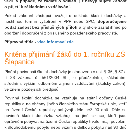
věku.
V případě, že žádáte o odklad, již nevyplňujete Žádost
o přijetí k základnímu vzdělávání.
Pokud zákonní zástupci uvažují o odkladu školní docházky a
nestihnou termín vyšetření v PPP nebo SPC,
doporučujeme
podat žádost bez příslušných příloh
a ty škole zaslat ihned po
obdržení doporučení z příslušného poradenského pracoviště.
Přípravná třída -
více informací zde
Kritéria přijímání žáků do 1. ročníku ZŠ
Šlapanice
Plnění povinnosti školní docházky je stanoveno v ust. § 36, § 37 a
§ 38 zákona č. 561/2004 Sb., o předškolním, základním,
středním, vyšším odborném a jiném vzdělávání (školský zákon),
ve znění pozdějších předpisů.
Povinná školní docházka se vztahuje na státní občany České
republiky a na občany jiného členského státu Evropské unie, kteří
na území České republiky pobývají déle než 90 dnů. Dále se
povinná školní docházka vztahuje na jiné cizince, kteří jsou
oprávněni pobývat na území České republiky trvale, mají povolení
k dlouhodobému pobytu nebo vízum s délkou pobytu nad 90 dnů