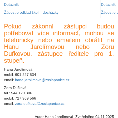
Dotazník
Dotazník
Žádost o odklad školní docházky
Žádost o 
Pokud zákonní zástupci budou
potřebovat více informací, mohou se
telefonicky nebo emailem obrátit na
Hanu Jarolímovou nebo Zoru
Dufkovou, zástupce ředitele pro 1.
stupeň.
Hana Jarolímová
mobil: 601 227 534
email:
hana.jarolimova@zsslapanice.cz
Zora Dufková
tel.: 544 120 306
mobil: 727 969 566
email:
zora.dufkova@zsslapanice.cz
Autor Hana Jarolímová
Zveřejněno 04.11.2025