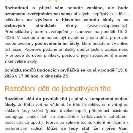
Rozhodnutí o přijetí vám nebude zasláno, ale bude
oznámeno zveřejněním seznamu
přijatých, nepřijatých i dětí s
odkladem
na vývěsce u hlavního vchodu školy a na
webových stránkách školy
(www.zsslapanice.cz).
Předpokládaný termín zveřejnění je stanoven na pondělí 16. 3.
2026. V seznamu nemohou být uvedena jména dětí, proto zde
budou uvedeny
pod evidenčními čísly
, které budete mít v online
přihlášce. Papírově podané přihlášky obdrží číslo u zápisu nebo
(v případě doručení přihlášky poštou či jiným způsobem) mailem
z kanceláře školy.
Schůzka rodičů budoucích prvňáčků se koná v pondělí 15. 6.
2026 v 17.00 hod. v kinosále ZŠ.
Rozdělení dětí do jednotlivých tříd
Rozdělení dětí do prvních tříd je plně v kompetenci vedení
školy.
Je třeba vzít na vědomí, že třídní kolektivy se utvářejí na
základě řady kritérií (počet dívek/chlapců, přítomnost asistenta
pedagoga, počet dětí se speciálními vzdělávacími potřebami,
počet cizinců apod.). Teprve po splnění těchto kritérií přihlížíme k
preferencím rodičů.
Může se tedy stát, že i přes Vámi