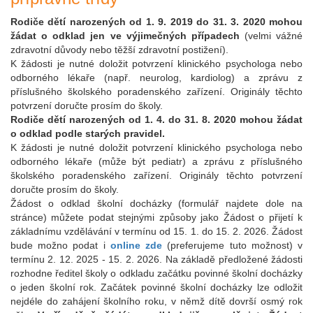
Rodiče dětí narozených od 1. 9. 2019 do 31. 3. 2020 mohou
žádat o odklad jen ve výjimečných případech
(velmi vážné
zdravotní důvody nebo těžší zdravotní postižení).
K žádosti je nutné doložit potvrzení klinického psychologa nebo
odborného lékaře (např. neurolog, kardiolog) a zprávu z
příslušného školského poradenského zařízení. Originály těchto
potvrzení doručte prosím do školy.
Rodiče dětí narozených od 1. 4. do 31. 8. 2020 mohou žádat
o odklad podle starých pravidel.
K žádosti je nutné doložit potvrzení klinického psychologa nebo
odborného lékaře (může být pediatr) a zprávu z příslušného
školského poradenského zařízení. Originály těchto potvrzení
doručte prosím do školy.
Žádost o odklad školní docházky (formulář najdete dole na
stránce) můžete podat stejnými způsoby jako Žádost o přijetí k
základnímu vzdělávání v termínu od 15. 1. do 15. 2. 2026. Žádost
bude možno podat i
online zde
(preferujeme tuto možnost) v
termínu 2. 12. 2025 - 15. 2. 2026. Na základě předložené žádosti
rozhodne ředitel školy o odkladu začátku povinné školní docházky
o jeden školní rok. Začátek povinné školní docházky lze odložit
nejdéle do zahájení školního roku, v němž dítě dovrší osmý rok