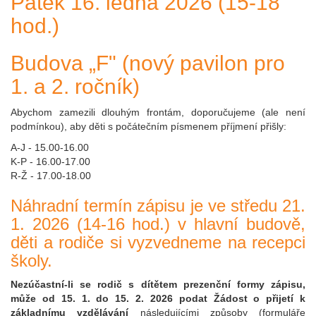
Pátek 16. ledna 2026 (15-18
hod.)
Budova „F" (nový pavilon pro
1. a 2. ročník)
Abychom zamezili dlouhým frontám, doporučujeme (ale není
podmínkou), aby děti s počátečním písmenem příjmení přišly:
A-J - 15.00-16.00
K-P - 16.00-17.00
R-Ž - 17.00-18.00
Náhradní termín zápisu je ve středu 21.
1. 2026 (14-16 hod.) v hlavní budově,
děti a rodiče si vyzvedneme na recepci
školy.
Nezúčastní-li se rodič s dítětem prezenční formy zápisu,
může od 15. 1. do 15. 2. 2026 podat
Žádost o přijetí k
základnímu vzdělávání
následujícími způsoby (formuláře