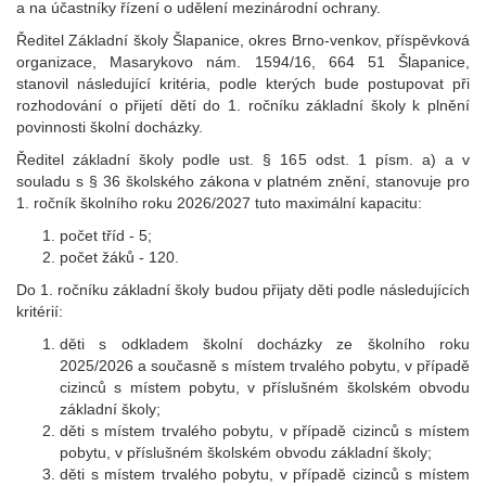
a na účastníky řízení o udělení mezinárodní ochrany.
Ředitel Základní školy Šlapanice, okres Brno-venkov, příspěvková
organizace, Masarykovo nám. 1594/16, 664 51 Šlapanice,
stanovil následující kritéria, podle kterých bude postupovat při
rozhodování o přijetí dětí do 1. ročníku základní školy k plnění
povinnosti školní docházky.
Ředitel základní školy podle ust. § 165 odst. 1 písm. a) a v
souladu s § 36 školského zákona v platném znění, stanovuje pro
1. ročník školního roku 2026/2027 tuto maximální kapacitu:
počet tříd - 5;
počet žáků - 120.
Do 1. ročníku základní školy budou přijaty děti podle následujících
kritérií:
děti s odkladem školní docházky ze školního roku
2025/2026 a současně s místem trvalého pobytu, v případě
cizinců s místem pobytu, v příslušném školském obvodu
základní školy;
děti s místem trvalého pobytu, v případě cizinců s místem
pobytu, v příslušném školském obvodu základní školy;
děti s místem trvalého pobytu, v případě cizinců s místem