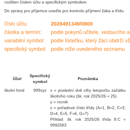
rozlišen číslem účtu a specifickým symbolem.
Do zprávy pro příjemce uveďte pro kontrolu příjmení žáka a třídu.
číslo účtu:
2028491349/0800
částka a termín:
podle pokynů učitele, vedoucího a
variabilní symbol:
podle lístečku, který žáci obdrží 
specifický symbol:
podle níže uvedeného seznamu
Specifický
Účel
Poznámka
symbol
školní fond
999xyz
x = poslední dvě cifry letopočtu začátku
školního roku (šk. rok 2025/26 = 25)
y = rocnik
z = pořadové číslo třídy (A=1, B=2, C=3,
D=4, E=5, F=6, G=7)
Příklad: šk. rok 2025/26 třída 8.C =
9992583