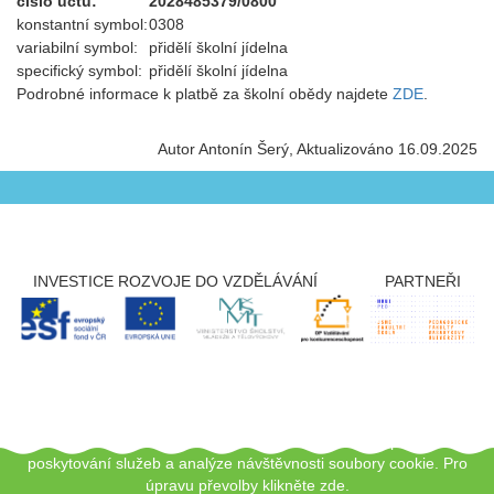
číslo účtu:
2028485379/0800
konstantní symbol:
0308
variabilní symbol:
přidělí školní jídelna
specifický symbol:
přidělí školní jídelna
Podrobné informace k platbě za školní obědy najdete
ZDE
.
Autor Antonín Šerý
Aktualizováno 16.09.2025
INVESTICE ROZVOJE DO VZDĚLÁVÁNÍ
PARTNEŘI
Copyright © 2012 - 2026 ZŠ Šlapanice, Tento web používá k
poskytování služeb a analýze návštěvnosti soubory cookie.
Pro
úpravu převolby klikněte zde.