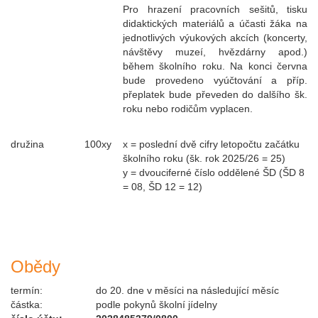
Pro hrazení pracovních sešitů, tisku
didaktických materiálů a účasti žáka na
jednotlivých výukových akcích (koncerty,
návštěvy muzeí, hvězdárny apod.)
během školního roku. Na konci června
bude provedeno vyúčtování a příp.
přeplatek bude převeden do dalšího šk.
roku nebo rodičům vyplacen.
družina
100xy
x = poslední dvě cifry letopočtu začátku
školního roku (šk. rok 2025/26 = 25)
y = dvouciferné číslo oddělené ŠD (ŠD 8
= 08, ŠD 12 = 12)
Obědy
termín:
do 20. dne v měsíci na následující měsíc
částka:
podle pokynů školní jídelny