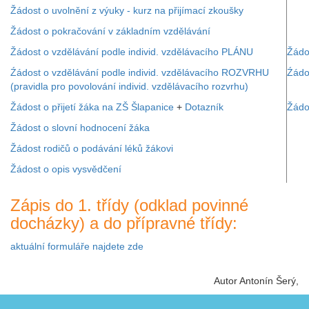
Žádost o uvolnění z výuky - kurz na přijímací zkoušky
Žádost o pokračování v základním vzdělávání
Žádost o vzdělávání podle individ. vzdělávacího PLÁNU
Žádo
Źádost o vzdělávání podle individ. vzdělávacího ROZVRHU
Źádo
(pravidla pro povolování individ. vzdělávacího rozvrhu)
Žádost o přijetí žáka na ZŠ Šlapanice
+
Dotazník
Žádo
Žádost o slovní hodnocení žáka
Žádost rodičů o podávání léků žákovi
Žádost o opis vysvědčení
Zápis do 1. třídy (odklad povinné
docházky) a do přípravné třídy:
aktuální formuláře najdete zde
Autor Antonín Šerý