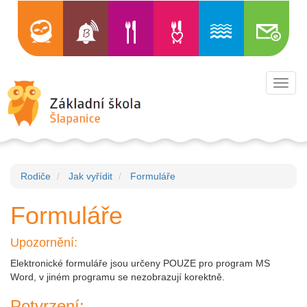
Toggl
navig
Rodiče
Jak vyřídit
Formuláře
Formuláře
Upozornění:
Elektronické formuláře jsou určeny POUZE pro program MS
Word, v jiném programu se nezobrazují korektně.
Potvrzení: