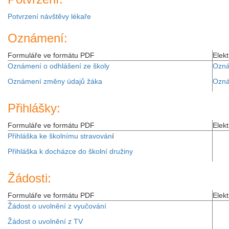
Potvrzení návštěvy lékaře
Oznámení:
Formuláře ve formátu PDF
Elek
Oznámení o odhlášení ze školy
Ozná
Oznámení změny údajů žáka
Ozná
Přihlášky:
Formuláře ve formátu PDF
Elek
Přihláška ke školnímu stravován
í
Přihláška k docházce do školní družiny
Žádosti:
Formuláře ve formátu PDF
Elek
Žádost o uvolnění z vyučování
Žádost o uvolnění z TV