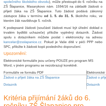
společného školského obvodu
), může přestoupit do 6. ročníku na
ZŠ Šlapanice, Masarykovo nám. 1594/16 na základě žádosti o
přijetí žáka na ZŠ Šlapanice. Tuto žádost podává zákonný
zástupce žáka v termínu
od 1. 5. do 31. 5.
školního roku, ve
kterém žák navštěvuje 5. ročník.
K podepsané žádosti (součástí žádosti musí být úřední doklad o
trvalém bydlišti uchazeče) přiložte vyplněný dotazník. Žádost
spolu s dotazníkem můžete poslat i elektronicky na adresu
kancelar@zsslapanice.cz
. Pokud je Vaše dítě v péči PPP nebo
SPC, přiložte k žádosti kopii posledního doporučení.
Upozornění:
Elektronické formuláře jsou určeny POUZE pro program MS
Word, v jiném programu se nezobrazují korektně.
Formuláře ve formátu PDF
Elektronické
Žádost o přijetí žáka na ZŠ Šlapanice
Žádost o při
Dotazník
Dotazník
Kritéria přijímání žáků do 6.
ročníku ZŠ Šlapanice pro