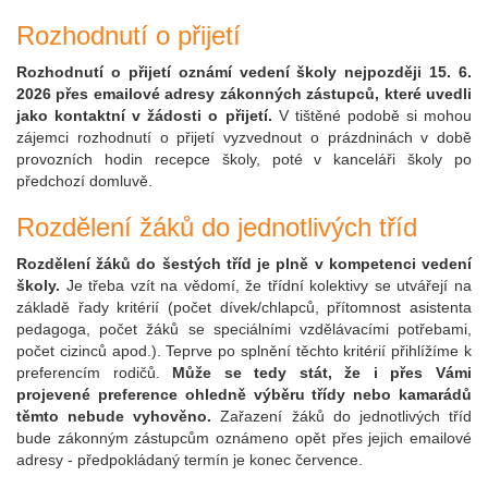
Rozhodnutí o přijetí
Rozhodnutí o přijetí oznámí vedení školy nejpozději 15. 6.
2026 přes emailové adresy zákonných zástupců, které uvedli
jako kontaktní v žádosti o přijetí.
V tištěné podobě si mohou
zájemci rozhodnutí o přijetí vyzvednout o prázdninách v době
provozních hodin recepce školy, poté v kanceláři školy po
předchozí domluvě.
Rozdělení žáků do jednotlivých tříd
Rozdělení žáků do šestých tříd je plně v kompetenci vedení
školy.
Je třeba vzít na vědomí, že třídní kolektivy se utvářejí na
základě řady kritérií (počet dívek/chlapců, přítomnost asistenta
pedagoga, počet žáků se speciálními vzdělávacími potřebami,
počet cizinců apod.). Teprve po splnění těchto kritérií přihlížíme k
preferencím rodičů.
Může se tedy stát, že i přes Vámi
projevené preference ohledně výběru třídy nebo kamarádů
těmto nebude vyhověno.
Zařazení žáků do jednotlivých tříd
bude zákonným zástupcům oznámeno opět přes jejich emailové
adresy - předpokládaný termín je konec července.