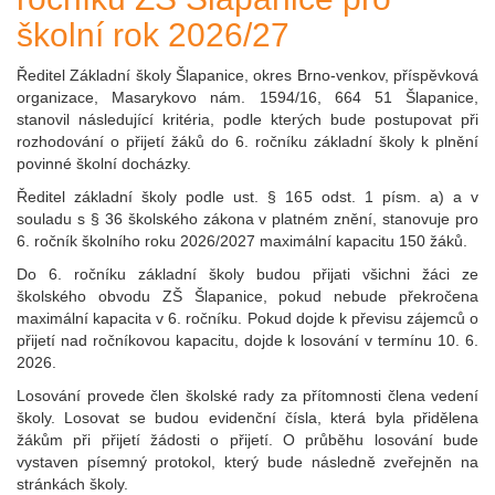
školní rok 2026/27
Ředitel Základní školy Šlapanice, okres Brno-venkov, příspěvková
organizace, Masarykovo nám. 1594/16, 664 51 Šlapanice,
stanovil následující kritéria, podle kterých bude postupovat při
rozhodování o přijetí žáků do 6. ročníku základní školy k plnění
povinné školní docházky.
Ředitel základní školy podle ust. § 165 odst. 1 písm. a) a v
souladu s § 36 školského zákona v platném znění, stanovuje pro
6. ročník školního roku 2026/2027 maximální kapacitu 150 žáků.
Do 6. ročníku základní školy budou přijati všichni žáci ze
školského obvodu ZŠ Šlapanice, pokud nebude překročena
maximální kapacita v 6. ročníku. Pokud dojde k převisu zájemců o
přijetí nad ročníkovou kapacitu, dojde k losování v termínu 10. 6.
2026.
Losování provede člen školské rady za přítomnosti člena vedení
školy. Losovat se budou evidenční čísla, která byla přidělena
žákům při přijetí žádosti o přijetí. O průběhu losování bude
vystaven písemný protokol, který bude následně zveřejněn na
stránkách školy.