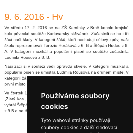
9. 6. 2016 - Hv
Ve středu 17. 2. 2016 se na ZŠ Kamínky v Brně konalo krajské
kolo pěvecké soutěže Karlovarský skřivánek. Zúčastnili se ho i tři
žáci naší školy. V kategorii žáků, kteří nestudují sólový zpěv, naši
školu reprezentovali Terezie Horáková z 6. B a Štěpán Hudec z 8.
A. V kategorii muzikál a populární píseň se soutěže zúčastnila
Ludmila Rousová z 8. B.
Naši žáci si v soutěži vedli opravdu skvěle. V kategorii muzikál a
populární píseň se umístila Ludmila Rousová na druhém místě. V
kategorii žáků, kteří nestudují sólový zpěv, obsadil Štěpán Hudec
první místo a postoupil do celostátního kola do Karlových Varů.
Ve čtvrtek 18.2.2016 se na naší škole konalo školní kolo soutěže
Používáme soubory
„Zlatý kos", které se zúčastnili žáci 6. - 9. ročníků. První místo
cookies
vyhrál Štěpán Hudec z 8.A, druhé místo získala Kateřina Naušová
z 9.B a na třetím místě skončila Kateřina Vašinová z 8.B.
Tyto webové stránky používají
soubory cookies a další sledovací