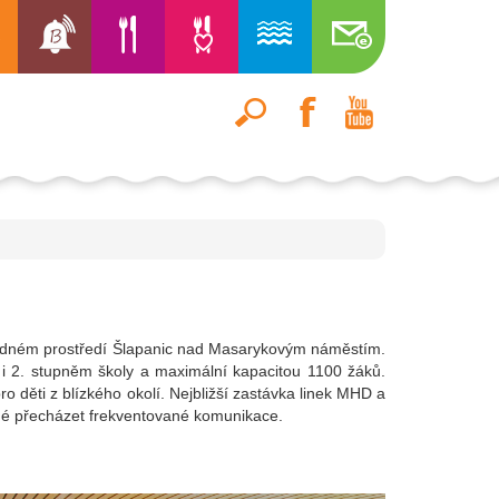
 klidném prostředí Šlapanic nad Masarykovým náměstím.
 i 2. stupněm školy a maximální kapacitou 1100 žáků.
ro děti z blízkého okolí. Nejbližší zastávka linek MHD a
tné přecházet frekventované komunikace.