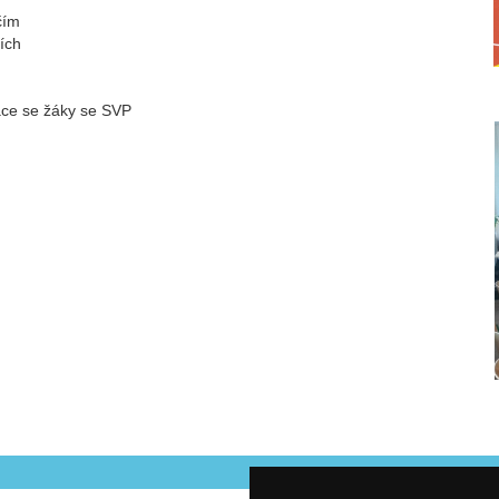
čím
ích
ráce se žáky se SVP