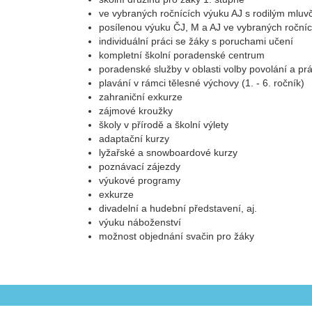
ve vybraných ročnících výuku AJ s rodilým mluv
posílenou výuku ČJ, M a AJ ve vybraných ročníc
individuální práci se žáky s poruchami učení
kompletní školní poradenské centrum
poradenské služby v oblasti volby povolání a p
plavání v rámci tělesné výchovy (1. - 6. ročník)
zahraniční exkurze
zájmové kroužky
školy v přírodě a školní výlety
adaptační kurzy
lyžařské a snowboardové kurzy
poznávací zájezdy
výukové programy
exkurze
divadelní a hudební představení, aj.
výuku náboženství
možnost objednání svačin pro žáky