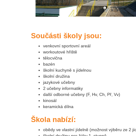
Součásti školy jsou:
venkovní sportovní areál
workoutové hřiště
tělocvična
bazén
školní kuchyně s jídelnou
školní družina
jazykové učebny
2 učebny informatiky
další odborné učebny (F, Hv, Ch, Př, Vv)
kinosál
keramická dílna
Škola nabízí:
obědy ve vlastní jídelně (možnost výběru ze 2 jí
školní družinu pro žáky 1. stupně