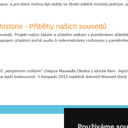
tuace, a pro které mohou být obědy ve školní jídelně mnohdy jediným, pr
historie - Příběhy našich sousedů
usedů. Projekt nabízí žákům a učitelům setkání s pamětníkem důležité his
Zapojení účastníci pořídí audio či videonahrávku rozhovoru s pamětníke
10 „adoptivním rodičem" chlapce Maxwella Okotha z africké Keni. Jejic
 na lepší budoucnost. V listopadu 2013 úspěšně dokončil Maxwell čtvrtý r
Používáme sou