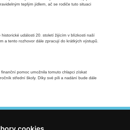
avidelným teplým jídlem, ač se rodiče tuto situaci
torické události 20. století žijícím v blízkosti naší
m a tento rozhovor dále zpracují do krátkých výstupů.
h finanční pomoc umožnila tomuto chlapci získat
očník střední školy. Díky své píli a nadání bude dále
bory cookies