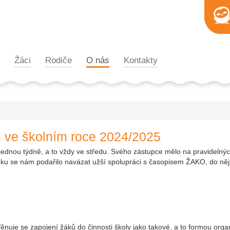
Žáci
Rodiče
O nás
Kontakty
u ve školním roce 2024/2025
jednou týdně, a to vždy ve středu. Svého zástupce mělo na pravidelnýc
ku se nám podařilo navázat užší spolupráci s časopisem ŽAKO, do nějž
ěnuje se zapojení žáků do činnosti školy jako takové, a to formou or