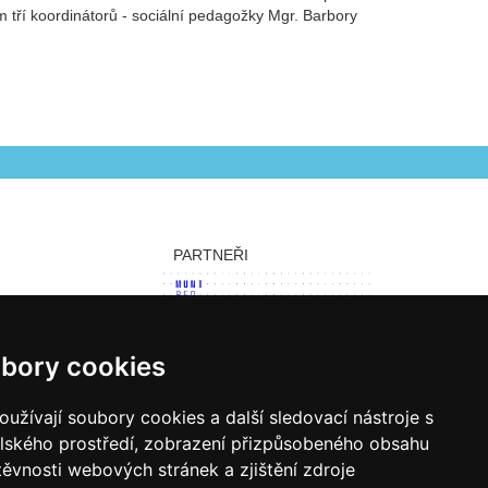
m tří koordinátorů - sociální pedagožky Mgr. Barbory
PARTNEŘI
bory cookies
užívají soubory cookies a další sledovací nástroje s
elského prostředí, zobrazení přizpůsobeného obsahu
těvnosti webových stránek a zjištění zdroje
 cookie.
Pro úpravu převolby klikněte zde.