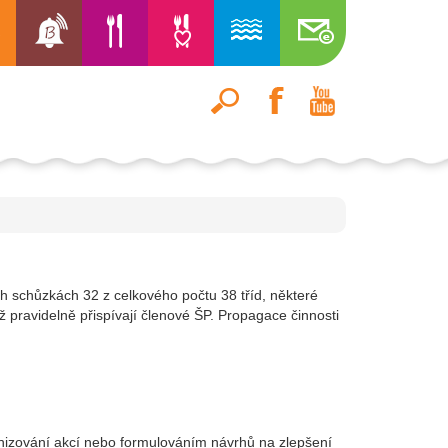
h schůzkách 32 z celkového počtu 38 tříd, některé
 pravidelně přispívají členové ŠP. Propagace činnosti
ganizování akcí nebo formulováním návrhů na zlepšení