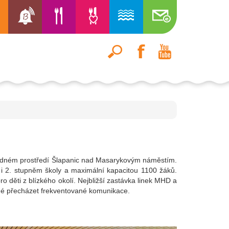
 klidném prostředí Šlapanic nad Masarykovým náměstím.
 i 2. stupněm školy a maximální kapacitou 1100 žáků.
ro děti z blízkého okolí. Nejbližší zastávka linek MHD a
tné přecházet frekventované komunikace.