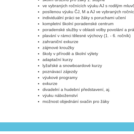
ve vybraných ročnících výuku AJ s rodilým mluv
posílenou výuku ČJ, M a AJ ve vybraných ročníc
individuální práci se žáky s poruchami učení
kompletní školní poradenské centrum
poradenské služby v oblasti volby povolání a p
plavání v rámci tělesné výchovy (1. - 6. ročník)
zahraniční exkurze
zájmové kroužky
školy v přírodě a školní výlety
adaptační kurzy
lyžařské a snowboardové kurzy
poznávací zájezdy
výukové programy
exkurze
divadelní a hudební představení, aj.
výuku náboženství
možnost objednání svačin pro žáky