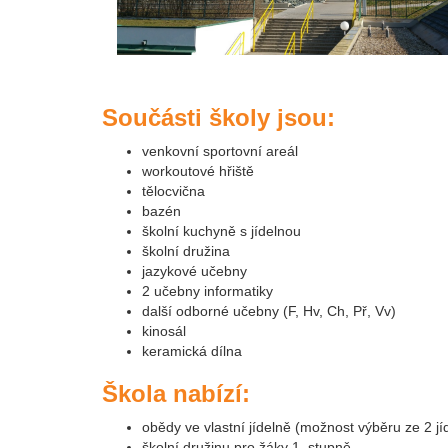
Součásti školy jsou:
venkovní sportovní areál
workoutové hřiště
tělocvična
bazén
školní kuchyně s jídelnou
školní družina
jazykové učebny
2 učebny informatiky
další odborné učebny (F, Hv, Ch, Př, Vv)
kinosál
keramická dílna
Škola nabízí:
obědy ve vlastní jídelně (možnost výběru ze 2 jí
školní družinu pro žáky 1. stupně