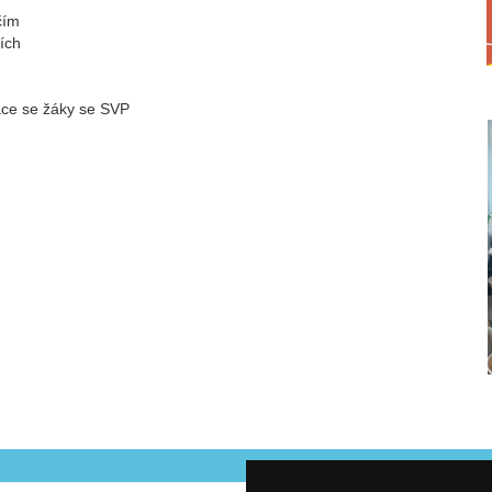
čím
ích
ráce se žáky se SVP