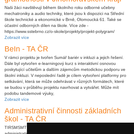
Naši žáci navštěvují během školního roku odborné učebny
mechatroniky a audio techniky, které jsou k dispozici na Střední
škole technické a ekonomické v Brně, Olomoucká 61. Také se
účastní odborných dílen na škole. Více zde -
https://www.sstebrno.cz/o-skole/projekty/projekt-polygram/
Zobrazit více
BeIn - TA ČR
V rámci projektu je tvořen Sumář bariér v inkluzi a jejich řešení.
Dále byl vytvořen e-learningový kurz s interaktivní osnovou
poskytující učitelům a dalším zájemcům metodickou podporu ve
školní inkluzi. V neposlední řadě je cílem vytvoření platformy pro
setkávání, která se může odehrávat v různých formátech, které
se budou v průběhu projektu navrhovat a vytvářet. Může mít
podobu tandemové výuky,
Zobrazit více
Administrativní činnosti základních
škol - TA ČR
TIRSMSMT935 Hlavním cílem potřeby je komplexně zmapovat
administrativní činnosti základních škol (tedy právnických osob