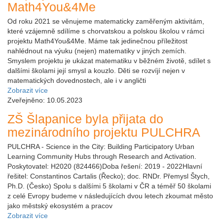
Math4You&4Me
Od roku 2021 se věnujeme matematicky zaměřeným aktivitám,
které vzájemně sdílíme s chorvatskou a polskou školou v rámci
projektu Math4You&4Me. Máme tak jedinečnou příležitost
nahlédnout na výuku (nejen) matematiky v jiných zemích.
Smyslem projektu je ukázat matematiku v běžném životě, sdílet s
dalšími školami její smysl a kouzlo. Děti se rozvíjí nejen v
matematických dovednostech, ale i v angličti
Zobrazit více
Zveřejněno: 10.05.2023
ZŠ Šlapanice byla přijata do
mezinárodního projektu PULCHRA
PULCHRA - Science in the City: Building Participatory Urban
Learning Community Hubs through Research and Activation.
Poskytovatel: H2020 (824466)Doba řešení: 2019 - 2022Hlavní
řešitel: Constantinos Cartalis (Řecko); doc. RNDr. Přemysl Štych,
Ph.D. (Česko) Spolu s dalšími 5 školami v ČR a téměř 50 školami
z celé Evropy budeme v následujících dvou letech zkoumat město
jako městský ekosystém a pracov
Zobrazit více