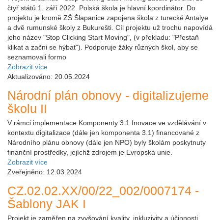
čtyř států 1. září 2022. Polská škola je hlavní koordinátor. Do
projektu je kromě ZŠ Šlapanice zapojena škola z turecké Antalye
a dvě rumunské školy z Bukurešti. Cíl projektu už trochu napovídá
jeho název "Stop Clicking Start Moving", (v překladu: "Přestaň
klikat a začni se hýbat"). Podporuje žáky různých škol, aby se
seznamovali formo
Zobrazit více
Aktualizováno: 20.05.2024
Národní plán obnovy - digitalizujeme
školu II
V rámci implementace Komponenty 3.1 Inovace ve vzdělávání v
kontextu digitalizace (dále jen komponenta 3.1) financované z
Národního plánu obnovy (dále jen NPO) byly školám poskytnuty
finanční prostředky, jejíchž zdrojem je Evropská unie.
Zobrazit více
Zveřejněno: 12.03.2024
CZ.02.02.XX/00/22_002/0007174 -
Šablony JAK I
Projekt je zaměřen na zvyšování kvality, inkluzivity a účinnosti