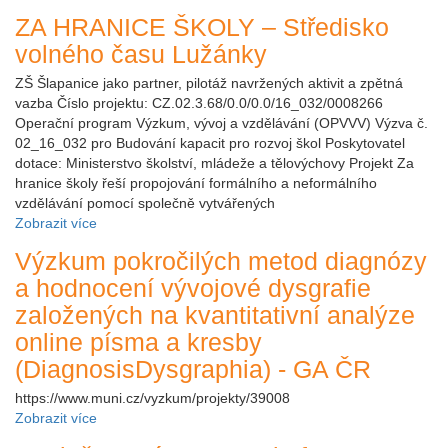
ZA HRANICE ŠKOLY – Středisko
volného času Lužánky
ZŠ Šlapanice jako partner, pilotáž navržených aktivit a zpětná
vazba Číslo projektu: CZ.02.3.68/0.0/0.0/16_032/0008266
Operační program Výzkum, vývoj a vzdělávání (OPVVV) Výzva č.
02_16_032 pro Budování kapacit pro rozvoj škol Poskytovatel
dotace: Ministerstvo školství, mládeže a tělovýchovy Projekt Za
hranice školy řeší propojování formálního a neformálního
vzdělávání pomocí společně vytvářených
Zobrazit více
Výzkum pokročilých metod diagnózy
a hodnocení vývojové dysgrafie
založených na kvantitativní analýze
online písma a kresby
(DiagnosisDysgraphia) - GA ČR
https://www.muni.cz/vyzkum/projekty/39008
Zobrazit více