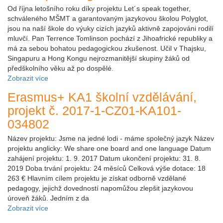
Od října letošního roku díky projektu Let´s speak together,
schváleného MŠMT a garantovaným jazykovou školou Polyglot,
jsou na naší škole do výuky cizích jazyků aktivně zapojováni rodilí
mluvčí. Pan Terrence Tomlinson pochází z Jihoafrické republiky a
má za sebou bohatou pedagogickou zkušenost. Učil v Thajsku,
Singapuru a Hong Kongu nejrozmanitější skupiny žáků od
předškolního věku až po dospělé.
Zobrazit více
Erasmus+ KA1 školní vzdělávání,
projekt č. 2017-1-CZ01-KA101-
034802
Název projektu: Jsme na jedné lodi - máme společný jazyk Název
projektu anglicky: We share one board and one language Datum
zahájení projektu: 1. 9. 2017 Datum ukončení projektu: 31. 8.
2019 Doba trvání projektu: 24 měsíců Celková výše dotace: 18
263 € Hlavním cílem projektu je získat odborně vzdělané
pedagogy, jejichž dovedností napomůžou zlepšit jazykovou
úroveň žáků. Jedním z da
Zobrazit více