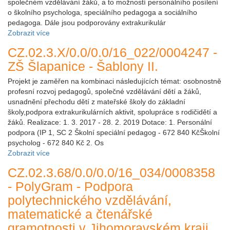
společném vzdělávání žáků, a to možností personálního posílení
o školního psychologa, speciálního pedagoga a sociálního
pedagoga. Dále jsou podporovány extrakurikulár
Zobrazit více
CZ.02.3.X/0.0/0.0/16_022/0004247 -
ZŠ Šlapanice - Šablony II.
Projekt je zaměřen na kombinaci následujících témat: osobnostně
profesní rozvoj pedagogů, společné vzdělávání dětí a žáků,
usnadnění přechodu dětí z mateřské školy do základní
školy,podpora extrakurikulárních aktivit, spolupráce s rodičidětí a
žáků. Realizace: 1. 3. 2017 - 28. 2. 2019 Dotace: 1. Personální
podpora (IP 1, SC 2 Školní speciální pedagog - 672 840 KčŠkolní
psycholog - 672 840 Kč 2. Os
Zobrazit více
CZ.02.3.68/0.0/0.0/16_034/0008358
- PolyGram - Podpora
polytechnického vzdělávání,
matematické a čtenářské
gramotnosti v Jihomoravském kraji