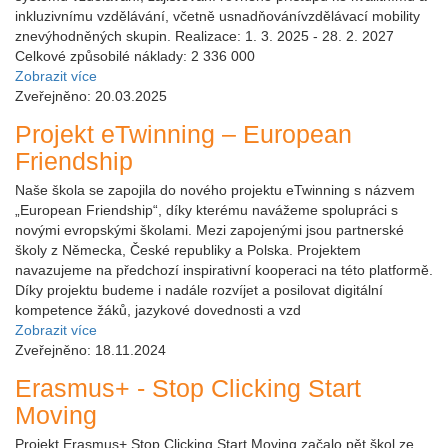
inkluzivnímu vzdělávání, včetně usnadňovánívzdělávací mobility
znevýhodněných skupin. Realizace: 1. 3. 2025 - 28. 2. 2027
Celkové způsobilé náklady: 2 336 000
Zobrazit více
Zveřejněno: 20.03.2025
Projekt eTwinning – European
Friendship
Naše škola se zapojila do nového projektu eTwinning s názvem
„European Friendship“, díky kterému navážeme spolupráci s
novými evropskými školami. Mezi zapojenými jsou partnerské
školy z Německa, České republiky a Polska. Projektem
navazujeme na předchozí inspirativní kooperaci na této platformě.
Díky projektu budeme i nadále rozvíjet a posilovat digitální
kompetence žáků, jazykové dovednosti a vzd
Zobrazit více
Zveřejněno: 18.11.2024
Erasmus+ - Stop Clicking Start
Moving
Projekt Erasmus+ Stop Clicking Start Moving začalo pět škol ze