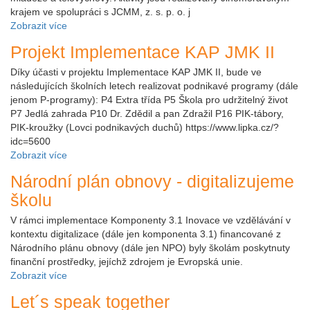
krajem ve spolupráci s JCMM, z. s. p. o. j
Zobrazit více
Projekt Implementace KAP JMK II
Díky účasti v projektu Implementace KAP JMK II, bude ve
následujících školních letech realizovat podnikavé programy (dále
jenom P-programy): P4 Extra třída P5 Škola pro udržitelný život
P7 Jedlá zahrada P10 Dr. Zdědil a pan Zdražil P16 PIK-tábory,
PIK-kroužky (Lovci podnikavých duchů) https://www.lipka.cz/?
idc=5600
Zobrazit více
Národní plán obnovy - digitalizujeme
školu
V rámci implementace Komponenty 3.1 Inovace ve vzdělávání v
kontextu digitalizace (dále jen komponenta 3.1) financované z
Národního plánu obnovy (dále jen NPO) byly školám poskytnuty
finanční prostředky, jejíchž zdrojem je Evropská unie.
Zobrazit více
Let´s speak together