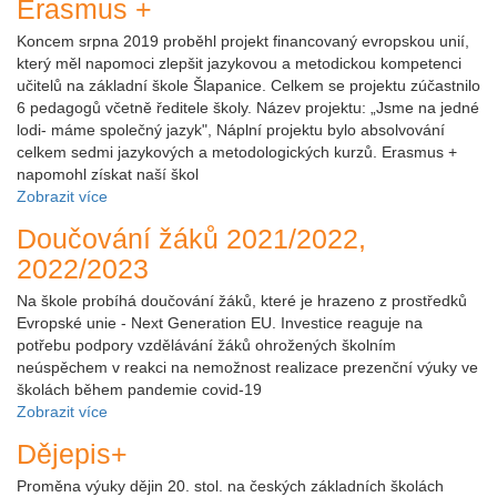
Erasmus +
Koncem srpna 2019 proběhl projekt financovaný evropskou unií,
který měl napomoci zlepšit jazykovou a metodickou kompetenci
učitelů na základní škole Šlapanice. Celkem se projektu zúčastnilo
6 pedagogů včetně ředitele školy. Název projektu: „Jsme na jedné
lodi- máme společný jazyk", Náplní projektu bylo absolvování
celkem sedmi jazykových a metodologických kurzů. Erasmus +
napomohl získat naší škol
Zobrazit více
Doučování žáků 2021/2022,
2022/2023
Na škole probíhá doučování žáků, které je hrazeno z prostředků
Evropské unie - Next Generation EU. Investice reaguje na
potřebu podpory vzdělávání žáků ohrožených školním
neúspěchem v reakci na nemožnost realizace prezenční výuky ve
školách během pandemie covid-19
Zobrazit více
Dějepis+
Proměna výuky dějin 20. stol. na českých základních školách