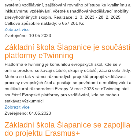
systémů vzdělávání, zajišťování rovného přístupu ke kvalitnímu a
inkluzivnímu vzdělávání, včetně usnadňovánívzdělávací mobility
znevýhodněných skupin. Realizace: 1. 3. 2023 - 28. 2. 2025
Celkové způsobilé náklady: 6 657 201 Kč
Zobrazit více
Zveřejněno: 10.05.2023
Základní škola Šlapanice je součástí
platformy eTwinning
Platforma eTwinning je komunitou evropských škol, kde se v
online prostoru setkávají učitelé, skupiny učitelů, žáci či celé třídy.
Mohou se tak v rámci různorodých projektů propojit vzdělávací
procesy evropských škol a posiluje se povědomí o multilingvální a
multikulturní různorodosti Evropy. V roce 2023 se eTwinning stal
součástí Evropské platformy pro vzdělávání, kde se mohou
setkávat výzkumníci
Zobrazit více
Zveřejněno: 04.05.2023
Základní škola Šlapanice se zapojila
do projektu Erasmus+