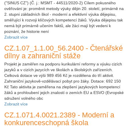
("SINUS CZ") (Č. j.: MSMT - 44511/2020-2) Cílem pokusného
ověřování je: proměnit metody výuky dějin 20. století, primárně na
2. stupni základních škol - moderní a efektivní výuka dějepisu,
směřující k rozvoji klíčových kompetencí žáků. Výuka dějepisu tak
nemá být primárně učením faktů, ale žáci mají být vedeni k
poznání, že historie není
Zobrazit více
CZ.1.07_1.1.00_56.2400 - Čtenářské
dílny a zahraniční stáže
Projekt je zaměřen na podporu kurikulární reformy a výuku cizích
jazyků a v cizích jazycích ve školách a školských zařízeních.
Celková dotace ve výši 989 456 Kč je rozdělena do tří aktivit.
Zahraniční jazykově-vzdělávací pobyt pro žáky. Dotace: 692 150
Kč Tato aktivita je zaměřena na zlepšení jazykových kompetencí
žáků a prohloubení jejich znalostí o zemích EU a ESVO (Evropské
sdružení volného obc
Zobrazit více
CZ.1.071.4.0021.2389 - Moderní a
konkurenceschopná škola