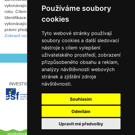
vykonávajících činnost základní školy) během jednoho školního
Používáme soubory
roku. Cílem je zmapovat činnosti z několika perspektiv: 1)
cookies
Identifikace administrativních činností, které právnická osoba
vykonávající činnost základní školy musí realizovat, neboť jí to
právní předpisy ukládají, 2) Id
Tyto webové stránky používají
Zobrazit více
soubory cookies a další sledovací
nástroje s cílem vylepšení
uživatelského prostředí, zobrazení
přizpůsobeného obsahu a reklam,
analýzy návštěvnosti webových
stránek a zjištění zdroje
návštěvnosti.
INVESTICE ROZVOJE DO VZDĚLÁVÁNÍ
PARTNEŘI
Souhlasím
Odmítám
Upravit mé předvolby
Copyright © 2012 - 2026 ZŠ Šlapanice, Tento web používá k
poskytování služeb a analýze návštěvnosti soubory cookie.
Pro