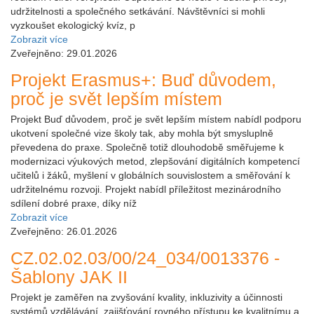
udržitelnosti a společného setkávání. Návštěvníci si mohli
vyzkoušet ekologický kvíz, p
Zobrazit více
Zveřejněno: 29.01.2026
Projekt Erasmus+: Buď důvodem,
proč je svět lepším místem
Projekt Buď důvodem, proč je svět lepším místem nabídl podporu
ukotvení společné vize školy tak, aby mohla být smysluplně
převedena do praxe. Společně totiž dlouhodobě směřujeme k
modernizaci výukových metod, zlepšování digitálních kompetencí
učitelů i žáků, myšlení v globálních souvislostem a směřování k
udržitelnému rozvoji. Projekt nabídl příležitost mezinárodního
sdílení dobré praxe, díky níž
Zobrazit více
Zveřejněno: 26.01.2026
CZ.02.02.03/00/24_034/0013376 -
Šablony JAK II
Projekt je zaměřen na zvyšování kvality, inkluzivity a účinnosti
systémů vzdělávání, zajišťování rovného přístupu ke kvalitnímu a