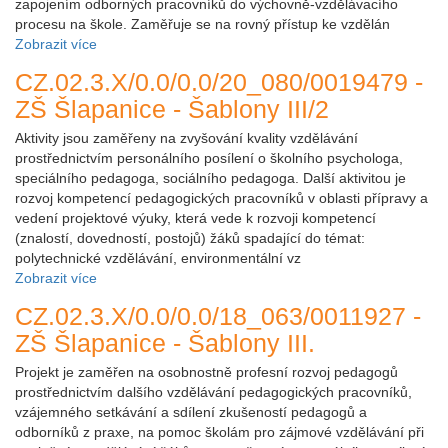
zapojením odborných pracovníků do výchovně-vzdělávacího
procesu na škole. Zaměřuje se na rovný přístup ke vzdělán
Zobrazit více
CZ.02.3.X/0.0/0.0/20_080/0019479 -
ZŠ Šlapanice - Šablony III/2
Aktivity jsou zaměřeny na zvyšování kvality vzdělávání
prostřednictvím personálního posílení o školního psychologa,
speciálního pedagoga, sociálního pedagoga. Další aktivitou je
rozvoj kompetencí pedagogických pracovníků v oblasti přípravy a
vedení projektové výuky, která vede k rozvoji kompetencí
(znalostí, dovedností, postojů) žáků spadající do témat:
polytechnické vzdělávání, environmentální vz
Zobrazit více
CZ.02.3.X/0.0/0.0/18_063/0011927 -
ZŠ Šlapanice - Šablony III.
Projekt je zaměřen na osobnostně profesní rozvoj pedagogů
prostřednictvím dalšího vzdělávání pedagogických pracovníků,
vzájemného setkávání a sdílení zkušeností pedagogů a
odborníků z praxe, na pomoc školám pro zájmové vzdělávání při