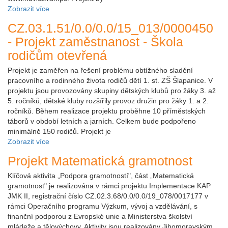
Zobrazit více
CZ.03.1.51/0.0/0.0/15_013/0000450
- Projekt zaměstnanost - Škola
rodičům otevřená
Projekt je zaměřen na řešení problému obtížného sladění
pracovního a rodinného života rodičů dětí 1. st. ZŠ Šlapanice. V
projektu jsou provozovány skupiny dětských klubů pro žáky 3. až
5. ročníků, dětské kluby rozšířily provoz družin pro žáky 1. a 2.
ročníků. Během realizace projektu proběhne 10 příměstských
táborů v období letních a jarních. Celkem bude podpořeno
minimálně 150 rodičů. Projekt je
Zobrazit více
Projekt Matematická gramotnost
Klíčová aktivita „Podpora gramotností", část „Matematická
gramotnost" je realizována v rámci projektu Implementace KAP
JMK II, registrační číslo CZ.02.3.68/0.0/0.0/19_078/0017177 v
rámci Operačního programu Výzkum, vývoj a vzdělávání, s
finanční podporou z Evropské unie a Ministerstva školství
mládeže a tělovýchovy. Aktivity jsou realizovány Jihomoravským