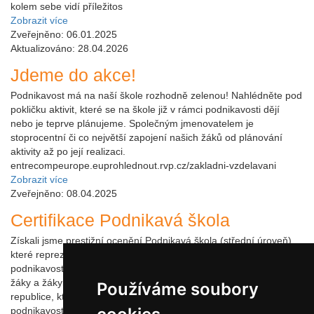
kolem sebe vidí příležitos
Zobrazit více
Zveřejněno: 06.01.2025
Aktualizováno: 28.04.2026
Jdeme do akce!
Podnikavost má na naší škole rozhodně zelenou! Nahlédněte pod
pokličku aktivit, které se na škole již v rámci podnikavosti dějí
nebo je teprve plánujeme. Společným jmenovatelem je
stoprocentní či co největší zapojení našich žáků od plánování
aktivity až po její realizaci.
entrecompeurope.euprohlednout.rvp.cz/zakladni-vzdelavani
Zobrazit více
Zveřejněno: 08.04.2025
Certifikace Podnikavá škola
Získali jsme prestižní ocenění Podnikavá škola (střední úroveň),
které reprezentuje aktivní celoškolní přístup k rozvoji výchovy k
podnikavosti a je dokladem toho, že škola efektivně připravuje své
žáky a žákyně pro život ve 21. století. Jsme 2. základní školou v
Používáme soubory
republice, která této úrovně dosáhla. A co se vlastně pod slovem
podnikavost skrývá? Podnikavost je sada dovedností potřebných