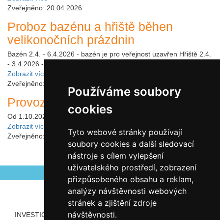
Zveřejněno: 20.04.2026
Proboz bazénu a hřiště běhen
velikonočních prázdnin
Bazén 2.4. - 6.4.2026 - bazén je pro veřejnost uzavřen Hřiště 2.4.
- 3.4.2026 - 9:00 - 19:006.4.2026 - ZAVŘENO
Zobrazit více
Zveřejněno: 18.03.2026
Používáme soubory
Provoz hřiště od října
cookies
Od 1.10.2025 bude hřiště otevřeno jen do 19:00 hod.
Zobrazit více
Tyto webové stránky používají
Zveřejněno: 22.09.2025
soubory cookies a další sledovací
nástroje s cílem vylepšení
uživatelského prostředí, zobrazení
přizpůsobeného obsahu a reklam,
analýzy návštěvnosti webových
stránek a zjištění zdroje
návštěvnosti.
INVESTICE ROZVOJE DO VZDĚLÁVÁNÍ
PARTNEŘI