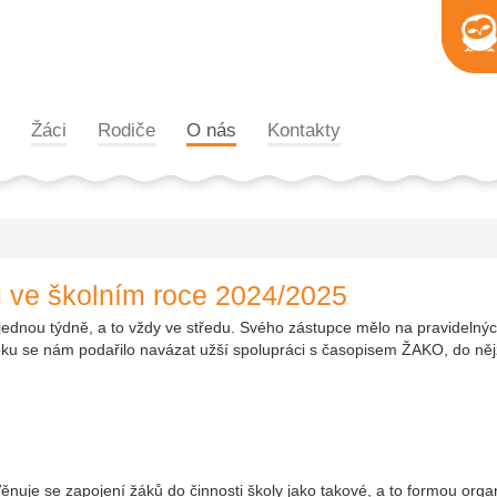
Žáci
Rodiče
O nás
Kontakty
u ve školním roce 2024/2025
jednou týdně, a to vždy ve středu. Svého zástupce mělo na pravidelnýc
ku se nám podařilo navázat užší spolupráci s časopisem ŽAKO, do nějž
ěnuje se zapojení žáků do činnosti školy jako takové, a to formou or