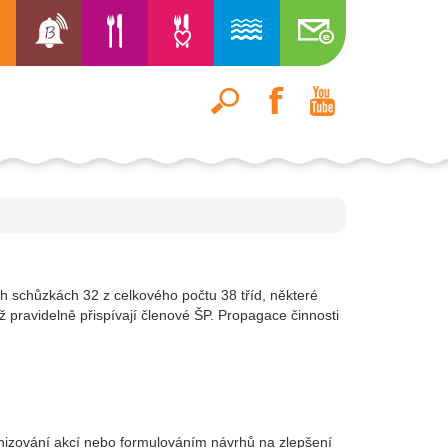
h schůzkách 32 z celkového počtu 38 tříd, některé
 pravidelně přispívají členové ŠP. Propagace činnosti
ganizování akcí nebo formulováním návrhů na zlepšení