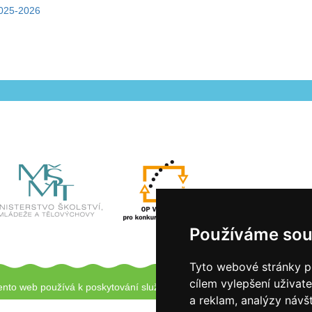
2025-2026
Používáme sou
Tyto webové stránky po
cílem vylepšení uživat
ento web používá k poskytování služeb a analýze návštěvnosti soubory
a reklam, analýzy návš