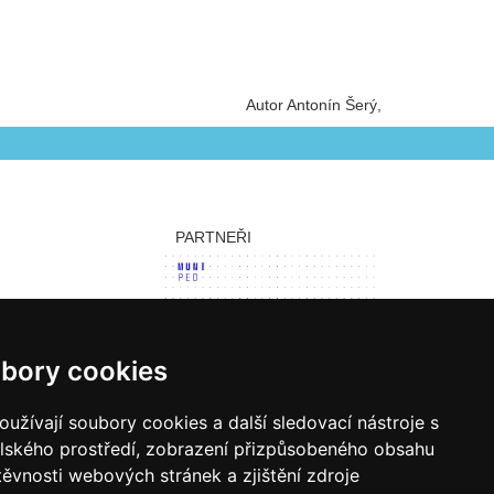
Autor Antonín Šerý
PARTNEŘI
bory cookies
užívají soubory cookies a další sledovací nástroje s
elského prostředí, zobrazení přizpůsobeného obsahu
 cookie.
Pro úpravu převolby klikněte zde.
těvnosti webových stránek a zjištění zdroje