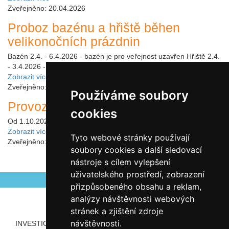
Zveřejněno: 20.04.2026
Proboz bazénu a hřiště běhen
velikonočních prázdnin
Bazén 2.4. - 6.4.2026 - bazén je pro veřejnost uzavřen Hřiště 2.4.
- 3.4.2026 - 9:00 - 19:006.4.2026 - ZAVŘENO
Zobrazit více
Zveřejněno: 18.03.2026
Používáme soubory
Provoz hřiště od října
cookies
Od 1.10.2025 bude hřiště otevřeno jen do 19:00 hod.
Zobrazit více
Tyto webové stránky používají
Zveřejněno: 22.09.2025
soubory cookies a další sledovací
nástroje s cílem vylepšení
uživatelského prostředí, zobrazení
přizpůsobeného obsahu a reklam,
analýzy návštěvnosti webových
stránek a zjištění zdroje
návštěvnosti.
INVESTICE ROZVOJE DO VZDĚLÁVÁNÍ
PARTNEŘI