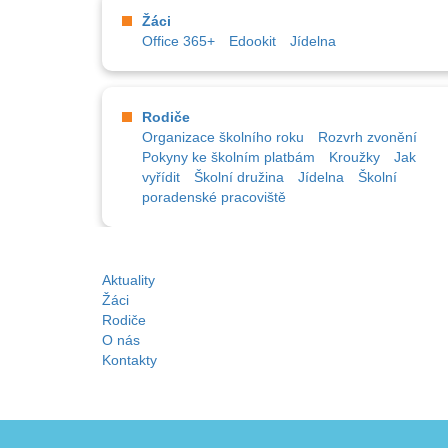
Žáci
Office 365+
Edookit
Jídelna
Rodiče
Organizace školního roku
Rozvrh zvonění
Pokyny ke školním platbám
Kroužky
Jak
vyřídit
Školní družina
Jídelna
Školní
poradenské pracoviště
Aktuality
Žáci
Rodiče
O nás
Kontakty