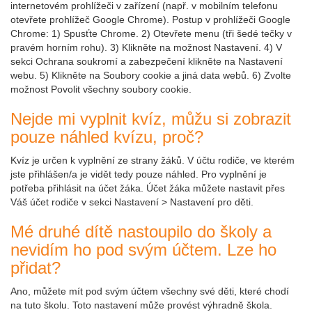
internetovém prohlížeči v zařízení (např. v mobilním telefonu
otevřete prohlížeč Google Chrome). Postup v prohlížeči Google
Chrome: 1) Spusťte Chrome. 2) Otevřete menu (tři šedé tečky v
pravém horním rohu). 3) Klikněte na možnost Nastavení. 4) V
sekci Ochrana soukromí a zabezpečení klikněte na Nastavení
webu. 5) Klikněte na Soubory cookie a jiná data webů. 6) Zvolte
možnost Povolit všechny soubory cookie.
Nejde mi vyplnit kvíz, můžu si zobrazit
pouze náhled kvízu, proč?
Kvíz je určen k vyplnění ze strany žáků. V účtu rodiče, ve kterém
jste přihlášen/a je vidět tedy pouze náhled. Pro vyplnění je
potřeba přihlásit na účet žáka. Účet žáka můžete nastavit přes
Váš účet rodiče v sekci Nastavení > Nastavení pro děti.
Mé druhé dítě nastoupilo do školy a
nevidím ho pod svým účtem. Lze ho
přidat?
Ano, můžete mít pod svým účtem všechny své děti, které chodí
na tuto školu. Toto nastavení může provést výhradně škola.