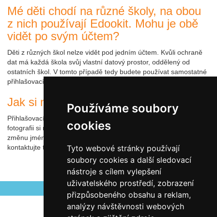
Mé děti chodí na různé školy, na obou
z nich používají Edookit. Mohu je obě
vidět po svým účtem?
Děti z různých škol nelze vidět pod jedním účtem. Kvůli ochraně
dat má každá škola svůj vlastní datový prostor, oddělený od
ostatních škol. V tomto případě tedy budete používat samostatné
přihlašovací účty, jeden pro každou školu.
Jak si mohu změnit své osobní údaje?
Používáme soubory
Přihlašovací jméno, e-mailovou adresu, heslo a profilovou
cookies
fotografii si můžete změnit v Nastavení. Ostatní údaje (například
změnu jména nebo trvalého bydliště) musí nastavit škola,
kontaktujte tedy prosím ji.
Tyto webové stránky používají
soubory cookies a další sledovací
nástroje s cílem vylepšení
Autor Antonín Šerý
uživatelského prostředí, zobrazení
přizpůsobeného obsahu a reklam,
analýzy návštěvnosti webových