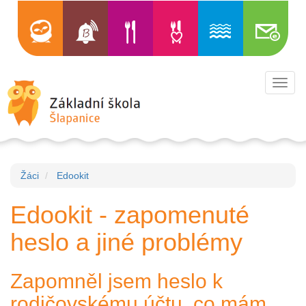
Toggl
navig
Žáci
Edookit
Edookit - zapomenuté
heslo a jiné problémy
Zapomněl jsem heslo k
rodičovskému účtu, co mám