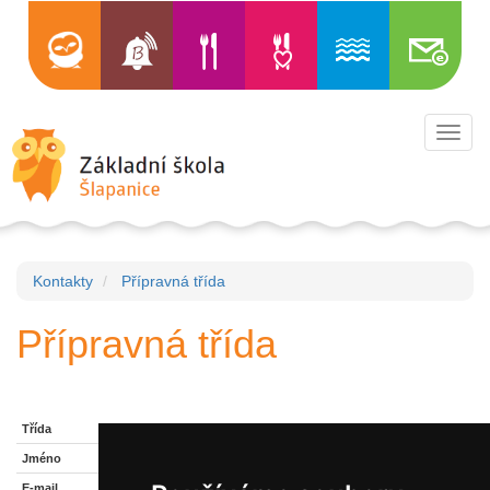
Toggl
navig
Kontakty
Přípravná třída
Přípravná třída
0.A
Mgr. Petra Polenská
petra.polenska@zsslapanice.cz