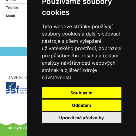
Používáme soubory
cookies
704 970 588
Tyto webové stránky používají
soubory cookies a další sledovací
nástroje s cílem vylepšení
uživatelského prostředí, zobrazení
přizpůsobeného obsahu a reklam,
analýzy návštěvnosti webových
stránek a zjištění zdroje
návštěvnosti.
INVESTICE ROZVOJE DO VZDĚLÁVÁNÍ
PARTNEŘI
Souhlasím
Odmítám
Upravit mé předvolby
Copyright © 2012 - 2026 ZŠ Šlapanice, Tento web používá k
poskytování služeb a analýze návštěvnosti soubory cookie.
Pro
úpravu převolby klikněte zde.