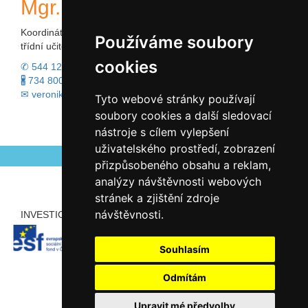
Mgr. Veronika Horáková
Koordinátorka péče o nadané žáky
Používáme soubory
třídní učitel
cookies
✆ 544 120 324
🖁 734 800 547
✉ veronika.horakova@zsslapanice.cz
Tyto webové stránky používají
soubory cookies a další sledovací
nástroje s cílem vylepšení
uživatelského prostředí, zobrazení
přizpůsobeného obsahu a reklam,
analýzy návštěvnosti webových
stránek a zjištění zdroje
návštěvnosti.
INVESTICE ROZVOJE DO VZDĚLÁVÁNÍ
PARTNEŘI
Souhlasím
Odmítám
Upravit mé předvolby