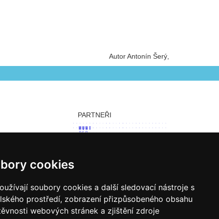
Autor Antonín Šerý
PARTNEŘI
bory cookies
užívají soubory cookies a další sledovací nástroje s
elského prostředí, zobrazení přizpůsobeného obsahu
těvnosti webových stránek a zjištění zdroje
 cookie.
Pro úpravu převolby klikněte zde.