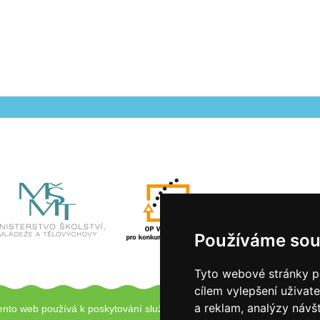
Používáme sou
Tyto webové stránky po
cílem vylepšení uživat
a reklam, analýzy návš
ento web používá k poskytování služeb a analýze návštěvnosti soubory