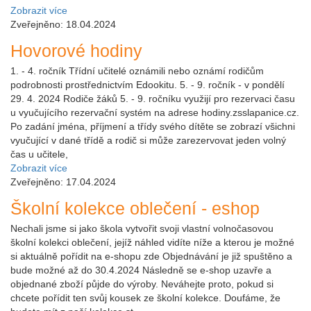
Zobrazit více
Zveřejněno: 18.04.2024
Hovorové hodiny
1. - 4. ročník Třídní učitelé oznámili nebo oznámí rodičům
podrobnosti prostřednictvím Edookitu. 5. - 9. ročník - v pondělí
29. 4. 2024 Rodiče žáků 5. - 9. ročníku využijí pro rezervaci času
u vyučujícího rezervační systém na adrese hodiny.zsslapanice.cz.
Po zadání jména, příjmení a třídy svého dítěte se zobrazí všichni
vyučující v dané třídě a rodič si může zarezervovat jeden volný
čas u učitele,
Zobrazit více
Zveřejněno: 17.04.2024
Školní kolekce oblečení - eshop
Nechali jsme si jako škola vytvořit svoji vlastní volnočasovou
školní kolekci oblečení, jejíž náhled vidíte níže a kterou je možné
si aktuálně pořídit na e-shopu zde Objednávání je již spuštěno a
bude možné až do 30.4.2024 Následně se e-shop uzavře a
objednané zboží půjde do výroby. Neváhejte proto, pokud si
chcete pořídit ten svůj kousek ze školní kolekce. Doufáme, že