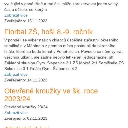
vyučující v dané třídě a rodič si může zarezervovat jeden volný
čas u učitele, se kterým
Zobrazit více
Zveřejněno: 15.11.2023
Florbal ZŠ, hoši 8.-9. ročník
V pondělí se výběr našich chlapců úspěšně zúčastnil okresního
semifinále v Měníne a z prvního místa postoupil do okresního
finále, které se bude konat v Pohořelicích. Povedlo se nám vyhrát
všechna utkání, ale žádné nebylo lehké ani jednoznačně, uff.
Základní skupina Gym. Šlapanice 2:1 ZŠ Mokrá 2:1 Semifinále ZŠ
Sokolnice 3:1 Finále Gym. Šlapanice 4:2
Zobrazit více
Zveřejněno: 14.11.2023
Otevřené kroužky ve šk. roce
2023/24
Otevřené kroužky 23/24
Zobrazit více
Zveřejněno: 02.11.2023