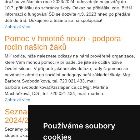
družinu ve školním roce 2023/2024, odevzdejte nejpozději do
10.7. přihlášku do schránky školy. Odkaz na přihlášku zde. Bližší
informaci o fungování ŠD se dozvíte 4.9. 2023 hned po předání
dětí do tříd. Děkujeme a těšíme se na spolupráci!
Zobrazit více
Pomoc v hmotné nouzi - podpora
rodin našich žáků
Milí rodiče, níže naleznete odkazy na námi prověřené organizace,
které Vám mohou pomoci v případě, že jste se ocitli v tíživé
životní situaci. V případě jakéhokoliv dotazu, rady či pomoci se
neváhejte obrátit na sociální pedagogy naší základní školy: Mgr.
Barbora Svobodníková, tel. 720 021 433, mail:
barbora.svobodnikova@zsslapanice.cz Mgr. Martina
Macháčková, DiS., tel. 720 021 434, mail: martina
Zobrazit více
Seznam pomůcek pro školní rok
2024/25
Používáme soubory
Seznamy pomůcek pro 1. stupeň Seznamy pomůcek pro 2.
cookies
stupeň Ukázka rýsovacích potřeb pro 2. stupeň Informace pro