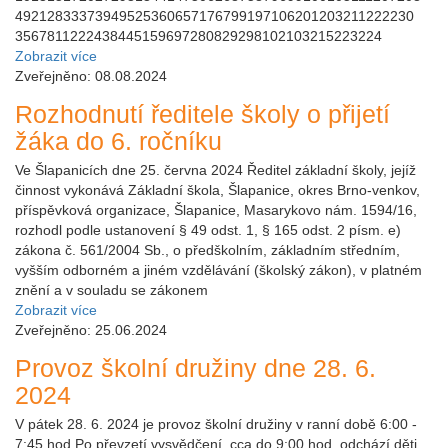
49212833373949525360657176799197106201203211222230
3567811222438445159697280829298102103215223224
Zobrazit více
Zveřejněno: 08.08.2024
Rozhodnutí ředitele školy o přijetí
žáka do 6. ročníku
Ve Šlapanicích dne 25. června 2024 Ředitel základní školy, jejíž
činnost vykonává Základní škola, Šlapanice, okres Brno-venkov,
příspěvková organizace, Šlapanice, Masarykovo nám. 1594/16,
rozhodl podle ustanovení § 49 odst. 1, § 165 odst. 2 písm. e)
zákona č. 561/2004 Sb., o předškolním, základním středním,
vyšším odborném a jiném vzdělávání (školský zákon), v platném
znění a v souladu se zákonem
Zobrazit více
Zveřejněno: 25.06.2024
Provoz školní družiny dne 28. 6.
2024
V pátek 28. 6. 2024 je provoz školní družiny v ranní době 6:00 -
7:45 hod.Po převzetí vysvědčení, cca do 9:00 hod, odchází děti