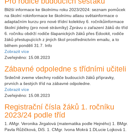
Pro rodiče budoucích šesťáků
Bližší informace ke školnímu roku 2023/2024: seznam pomůcek
na školní rokinformace ke školnímu atlasu světainformace o
adaptačním kurzu pro nové třídní kolektivy 6. ročníkůinformace
školní jídelny (pro nové strávníky) Zprávu o zařazení žáků do tříd
6. ročníku obdrží rodiče šlapanických žáků přes Edookit, rodiče
žáků přestupujících z jiných škol prostřednictvím emailu, a to
během pondělí 31.7. Info
Zobrazit více
Zveřejněno: 15.08.2023
Zábavné odpoledne s třídními učiteli
Srdečně zveme všechny rodiče budoucích žáků přípravky,
prvních a šestých tříd na zábavné odpoledne.
Zobrazit více
Zveřejněno: 15.08.2023
Registrační čísla žáků 1. ročníku
2023/24 podle tříd
1. AMgr. Veronika Jirgalová (matematika podle Hejného) 1. BMgr.
Pavla Růžičková, DiS. 1. CMgr. Ivona Mokrá 1.DLucie Lojková 1.