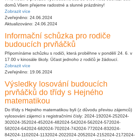
domů.Všem přejeme radostné a slunné prázdniny!
Zobrazit více
Zveřejněno: 24.06.2024
Aktualizováno: 24.06.2024
Informační schůzka pro rodiče
budoucích prvňáčků
Připomínáme schůzku s rodiči, která proběhne v pondělí 24. 6. v
17.00 v kinosále školy. Účast jednoho z rodičů je žádoucí.
Zobrazit více
Zveřejněno: 19.06.2024
Výsledky losování budoucích
prvňáčků do třídy s Hejného
matematikou
Do třídy s Hejného matematikou byli (z důvodu převisu zájemců)
vylosováni zájemci s registračními čísly: 2024-192024-252024-
302024-352024-452024-482024-542024-562024-572024-
582024-642024-682024-702024-742024-772024-832024-
842024-1102024-1132024-2022024-2052024-2152024-2172024-