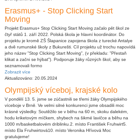
Erasmus+ - Stop Clicking Start
Moving
Projekt Erasmus+ Stop Clicking Start Moving začalo pět škol ze
čtyř států 1. září 2022. Polská škola je hlavní koordinátor. Do
projektu je kromě ZŠ Šlapanice zapojena škola z turecké Antalye
a dvě rumunské školy z Bukurešti. Cíl projektu už trochu napovídá
jeho název "Stop Clicking Start Moving", (v překladu: "Přestaň
klikat a začni se hýbat"). Podporuje žáky různých škol, aby se
seznamovali formo
Zobrazit více
Aktualizováno: 20.05.2024
Olympijský víceboj, krajské kolo
V pondělí 13. 5. jsme se zúčastnili se třemi žáky Olympijského
víceboje v Brně. Ve velmi silné konkurenci jsme obsadili moc
krásné výsledky. Soutěžilo se v běhu na 60 m, skoku dalekém,
hodu kriketovým míčkem, shybech na šikmé lavičce a běhu na
1000 m/basketbalovém driblinku.2. místo František Fruhwirt5.
místo Ela Fruhwirtová10. místo Veronika Hřívová Moc
gratulujeme!