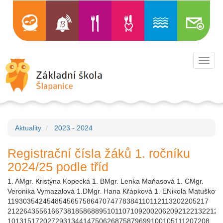
Toggl
navig
Aktuality
2023 - 2024
Registrační čísla žáků 1. ročníku
2024/25 podle tříd
1. AMgr. Kristýna Kopecká 1. BMgr. Lenka Maňasová 1. CMgr.
Veronika Vymazalová 1.DMgr. Hana Křápková 1. ENikola Matušková
119303542454854565758647074778384110112113202205217
212264355616673818586889510110710920020620921221322122
101315172027293134414750626875879699100105111207208