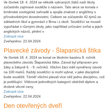
Ve čtvrtek 18. 4. 2024 se několik vybraných žáků naší školy
zúčastnilo zajímavé soutěže s názvem. Tato akce se konala v
brněnské zoologické zahradě a spojila znalosti z angličtiny s
přírodovědnými dovednostmi. Celkem se zúčastnilo 42 týmů ze
základních škol a gymnázií z Brna i z okolí. Soutěžící se museli
vypořádat s různými úkoly, jako například určování zvířat a jejich
anglických názvů, plnění v
Zobrazit více
Zveřejněno: 22.04.2024
Plavecké závody - Šlapanická štika
Ve čtvrtek 18. 4. 2024 se konal ve školním bazénu 8. ročník
plaveckého závodu Šlapanická štika. Závod byl připraven pro
žáky a žákyně 6. - 9. ročníků. Všichni žáci měli vyměřený závod
na 100 metrů. Každý soutěžící si mohl vybrat, v jaké disciplíně
bude soutěžit. Téměř všichni plavali více něž jednu disciplínu, což
je potěšující. Vítězové jednotlivých kategorií obdrželi diplom a
drobné věcné ceny,
Zobrazit více
Zveřejněno: 22.04.2024
Den otevřených dveří