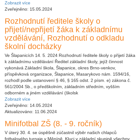
Zobrazit více
Zveřejněno: 15.05.2024
Rozhodnutí ředitele školy o
přijetí/nepřijetí žáka k základnímu
vzdělávání, Rozhodnutí o odkladu
školní docházky
Ve Šlapanicích 14. 5. 2024 Rozhodnutí ředitele školy o přijetí žáka
k základnímu vzdělávání Ředitel základní školy, jejíž činnost
vykonává Základní škola, Šlapanice, okres Brno-venkov,
příspěvková organizace, Šlapanice, Masarykovo nám. 1594/16,
rozhodl podle ustanovení § 46, § 165 odst. 2 písm. e) zákona č.
561/2004 Sb., o předškolním, základním středním, vyšším
odborném a jiném vzdělávání (školsk
Zobrazit více
Zveřejněno: 14.05.2024
Aktualizováno: 11.06.2024
Minifotbal ZŠ (8. - 9. ročník)
V úterý 30. 4. se úspěšně zúčastnil výběr našich chlapců
fotbalového turnaje v Měníně. Kluci v základní skupině všechny