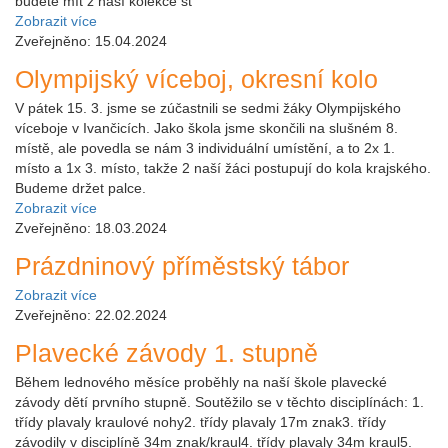
budete mít z naší kolekce st
Zobrazit více
Zveřejněno: 15.04.2024
Olympijský víceboj, okresní kolo
V pátek 15. 3. jsme se zúčastnili se sedmi žáky Olympijského
víceboje v Ivančicích. Jako škola jsme skončili na slušném 8.
místě, ale povedla se nám 3 individuální umístění, a to 2x 1.
místo a 1x 3. místo, takže 2 naší žáci postupují do kola krajského.
Budeme držet palce.
Zobrazit více
Zveřejněno: 18.03.2024
Prázdninový příměstský tábor
Zobrazit více
Zveřejněno: 22.02.2024
Plavecké závody 1. stupně
Během lednového měsíce proběhly na naší škole plavecké
závody dětí prvního stupně. Soutěžilo se v těchto disciplínách: 1.
třídy plavaly kraulové nohy2. třídy plavaly 17m znak3. třídy
závodily v disciplíně 34m znak/kraul4. třídy plavaly 34m kraul5.