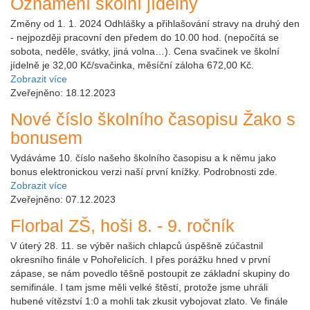
Oznámení školní jídelny
Změny od 1. 1. 2024 Odhlášky a přihlašování stravy na druhý den
- nejpozději pracovní den předem do 10.00 hod. (nepočítá se
sobota, neděle, svátky, jiná volna…). Cena svačinek ve školní
jídelně je 32,00 Kč/svačinka, měsíční záloha 672,00 Kč.
Zobrazit více
Zveřejněno: 18.12.2023
Nové číslo školního časopisu Žako s
bonusem
Vydáváme 10. číslo našeho školního časopisu a k němu jako
bonus elektronickou verzi naší první knížky. Podrobnosti zde.
Zobrazit více
Zveřejněno: 07.12.2023
Florbal ZŠ, hoši 8. - 9. ročník
V úterý 28. 11. se výběr našich chlapců úspěšně zúčastnil
okresního finále v Pohořelicích. I přes porážku hned v první
zápase, se nám povedlo těšně postoupit ze základní skupiny do
semifinále. I tam jsme měli velké štěstí, protože jsme uhráli
hubené vítězství 1:0 a mohli tak zkusit vybojovat zlato. Ve finále