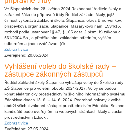
přípravné třídy
Ve Šlapanicích dne 28. května 2024 Rozhodnutí ředitele školy o
zařazení žáka do přípravné třídy Ředitel základní školy, jejíž
činnost vykonává Základní škola, Šlapanice, okres Brno-venkov,
příspěvková organizace, Šlapanice, Masarykovo nám. 1594/16,
rozhodl podle ustanovení § 47, § 165 odst. 2 písm. b) zákona č.
561/2004 Sb., o předškolním, základním středním, vyšším
odborném a jiném vzdělávání (šk
Zobrazit více
Zveřejněno: 28.05.2024
Vyhlášení voleb do školské rady –
zástupce zákonných zástupců
Ředitel Základní školy Šlapanice vyhlašuje volby do Školské rady
ZŠ Šlapanice pro volební období 2024-2027. Volby se budou
konat elektronicky prostřednictvím školního informačního systému
Edookitve dnech 13. 6. – 14. 6. 2024. Podrobné pokyny k volbě
obdrží všichni zákonní zástupci prostřednictvím Edookitu. Seznam
kandidátů bude uveřejněn na webových stránkách školy a zaslán
prostřednictvím Edookit
Zobrazit více
Zveřejněno: 27.05.2024