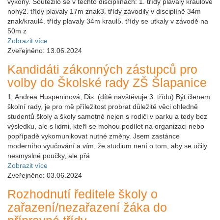
výkony. Soutěžilo se v těchto disciplínách: 1. třídy plavaly kraulové
nohy2. třídy plavaly 17m znak3. třídy závodily v disciplíně 34m
znak/kraul4. třídy plavaly 34m kraul5. třídy se utkaly v závodě na
50m z
Zobrazit více
Zveřejněno: 13.06.2024
Kandidáti zákonných zástupců pro
volby do Školské rady ZŠ Šlapanice
1. Andrea Huspeninová, Dis. (dítě navštěvuje 3. třídu) Být členem
školní rady, je pro mě příležitost probrat důležité věci ohledně
studentů školy a školy samotné nejen s rodiči v parku a tedy bez
výsledku, ale s lidmi, kteří se mohou podílet na organizaci nebo
popřípadě vykomunikovat nutné změny. Jsem zastánce
moderního vyučování a vím, že studium není o tom, aby se učily
nesmyslné poučky, ale přá
Zobrazit více
Zveřejněno: 03.06.2024
Rozhodnutí ředitele školy o
zařazení/nezařazení žáka do