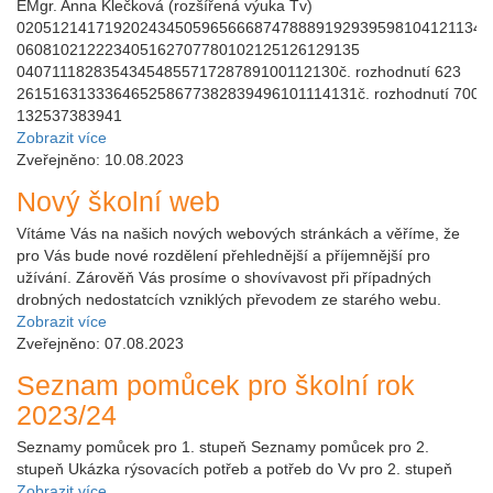
EMgr. Anna Klečková (rozšířená výuka Tv)
02051214171920243450596566687478889192939598104121134
060810212223405162707780102125126129135
0407111828354345485571728789100112130č. rozhodnutí 623
261516313336465258677382839496101114131č. rozhodnutí 700
132537383941
Zobrazit více
Zveřejněno: 10.08.2023
Nový školní web
Vítáme Vás na našich nových webových stránkách a věříme, že
pro Vás bude nové rozdělení přehlednější a příjemnější pro
užívání. Zárověň Vás prosíme o shovívavost při případných
drobných nedostatcích vzniklých převodem ze starého webu.
Zobrazit více
Zveřejněno: 07.08.2023
Seznam pomůcek pro školní rok
2023/24
Seznamy pomůcek pro 1. stupeň Seznamy pomůcek pro 2.
stupeň Ukázka rýsovacích potřeb a potřeb do Vv pro 2. stupeň
Zobrazit více