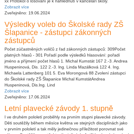
xx Protokol o losování je k nahlédnutí v kanceláři školy.
Zobrazit více
Zveřejněno: 19.06.2024
Výsledky voleb do Školské rady ZŠ
Šlapanice - zástupci zákonných
zástupců
Počet zúčastněných voličů z řad zákonných zástupců: 309Počet
platných hlasů - 301 Pořadí podle výsledků hlasování: pořadí
jméno a příjmení počet hlasů 1. Michal Kumstát 167 2.-3. Andrea
Huspeninová, Dis. 122 2.-3. lng. Linda Mazálková 122 4. Ing.
Michaela Lattenberg 101 5. Eva Morongová 88 Zvolení zástupci
do Školské rady ZŠ Šlapanice Michal KumstátAndrea
Huspeninová, Dis.lng. Lind
Zobrazit více
Zveřejněno: 17.06.2024
Letní plavecké závody 1. stupně
I ve druhém pololetí proběhly na prvním stupni plavecké závody.
Děti soutěžily během měsíce května ve stejných disciplínách jako
v prvním pololetí a tak měly jedinečnou příležitost porovnat své