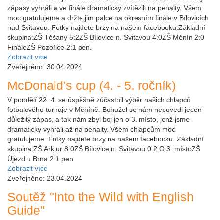
zápasy vyhráli a ve finále dramaticky zvítězili na penalty. Všem
moc gratulujeme a držte jim palce na okresním finále v Bílovicích
nad Svitavou. Fotky najdete brzy na našem facebooku.Základní
skupina:ZŠ Těšany 5:2ZŠ Bílovice n. Svitavou 4:0ZŠ Měnín 2:0
FináleZŠ Pozořice 2:1 pen.
Zobrazit více
Zveřejněno: 30.04.2024
McDonald's cup (4. - 5. ročník)
V pondělí 22. 4. se úspěšně zúčastnil výběr našich chlapců
fotbalového turnaje v Měníně. Bohužel se nám nepovedl jeden
důležitý zápas, a tak nám zbyl boj jen o 3. místo, jenž jsme
dramaticky vyhráli až na penalty. Všem chlapcům moc
gratulujeme. Fotky najdete brzy na našem facebooku. Základní
skupina:ZŠ Arktur 8:0ZŠ Bílovice n. Svitavou 0:2 O 3. místoZŠ
Újezd u Brna 2:1 pen.
Zobrazit více
Zveřejněno: 23.04.2024
Soutěž "Into the Wild with English
Guide"