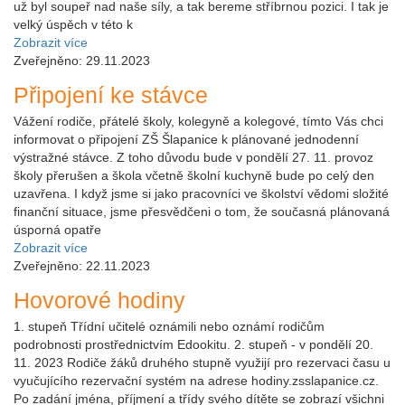
už byl soupeř nad naše síly, a tak bereme stříbrnou pozici. I tak je
velký úspěch v této k
Zobrazit více
Zveřejněno: 29.11.2023
Připojení ke stávce
Vážení rodiče, přátelé školy, kolegyně a kolegové, tímto Vás chci
informovat o připojení ZŠ Šlapanice k plánované jednodenní
výstražné stávce. Z toho důvodu bude v pondělí 27. 11. provoz
školy přerušen a škola včetně školní kuchyně bude po celý den
uzavřena. I když jsme si jako pracovníci ve školství vědomi složité
finanční situace, jsme přesvědčeni o tom, že současná plánovaná
úsporná opatře
Zobrazit více
Zveřejněno: 22.11.2023
Hovorové hodiny
1. stupeň Třídní učitelé oznámili nebo oznámí rodičům
podrobnosti prostřednictvím Edookitu. 2. stupeň - v pondělí 20.
11. 2023 Rodiče žáků druhého stupně využijí pro rezervaci času u
vyučujícího rezervační systém na adrese hodiny.zsslapanice.cz.
Po zadání jména, příjmení a třídy svého dítěte se zobrazí všichni