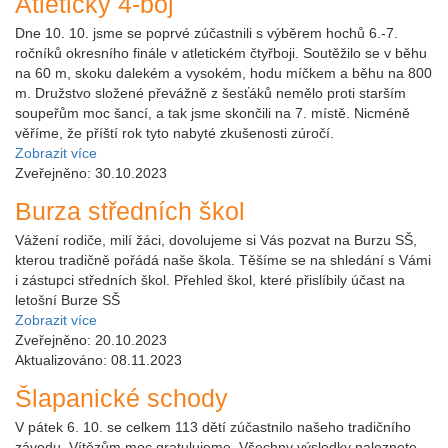
Atletický 4-boj
Dne 10. 10. jsme se poprvé zúčastnili s výběrem hochů 6.-7.
ročníků okresního finále v atletickém čtyřboji. Soutěžilo se v běhu
na 60 m, skoku dalekém a vysokém, hodu míčkem a běhu na 800
m. Družstvo složené převážně z šesťáků nemělo proti starším
soupeřům moc šancí, a tak jsme skončili na 7. místě. Nicméně
věříme, že příští rok tyto nabyté zkušenosti zúročí.
Zobrazit více
Zveřejněno: 30.10.2023
Burza středních škol
Vážení rodiče, milí žáci, dovolujeme si Vás pozvat na Burzu SŠ,
kterou tradičně pořádá naše škola. Těšíme se na shledání s Vámi
i zástupci středních škol. Přehled škol, které přislíbily účast na
letošní Burze SŠ
Zobrazit více
Zveřejněno: 20.10.2023
Aktualizováno: 08.11.2023
Šlapanické schody
V pátek 6. 10. se celkem 113 dětí zúčastnilo našeho tradičního
závodu. Vítězům moc gratulujeme. Všechny výsledky naleznete