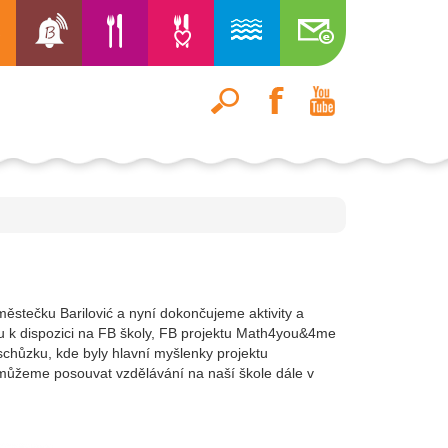
stečku Barilović a nyní dokončujeme aktivity a
sou k dispozici na FB školy, FB projektu Math4you&4me
schůzku, kde byly hlavní myšlenky projektu
k můžeme posouvat vzdělávání na naší škole dále v