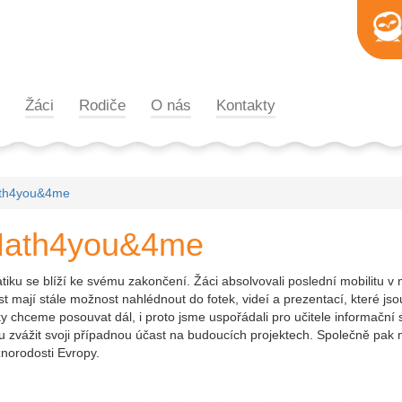
Žáci
Rodiče
O nás
Kontakty
ath4you&4me
 Math4you&4me
se blíží ke svému zakončení. Žáci absolvovali poslední mobilitu v mě
st mají stále možnost nahlédnout do fotek, videí a prezentací, které j
chceme posouvat dál, i proto jsme uspořádali pro učitele informační 
hou zvážit svoji případnou účast na budoucích projektech. Společně pa
norodosti Evropy.