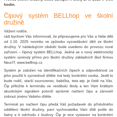
hodin.
Čipový systém BELLhop ve školní
družině
Vážení rodiče,
rádi bychom Vás informovali, že připravujeme pro Vás a Vaše děti
od 1.10. 2025 novinku ve způsobu vyzvedávání dětí ze školní
družiny. V následujícím období bude uvedeno do provozu nové
zařízení – čipový systém BELLhop. Jedná se o nový elektronický
systém vyvinutý přímo pro školní družiny základních škol firmou
NeurIT, www.bellhop.cz.
Systém je založen na identifikačních čipech a odpovědnost za
jeho použití k vyzvednutí dítěte má tedy konkrétní osoba. Jestli to
bude rodič, starší sourozenec, babička, teta atp. je čistě na Vás.
Čip přiložíte k terminálu ve vestibulu školy a ten Vám krátkým
akustickým signálem potvrdí správné načtení čipu a zároveň
zobrazí jméno Vašeho dítěte.
Terminál po načtení čipu předá Váš požadavek do příslušného
oddělení školní družiny, paní vychovatelka Vám dítě pošle do
šatny a k odchodu z budovy. Čip je sice vystaven na konkrétní