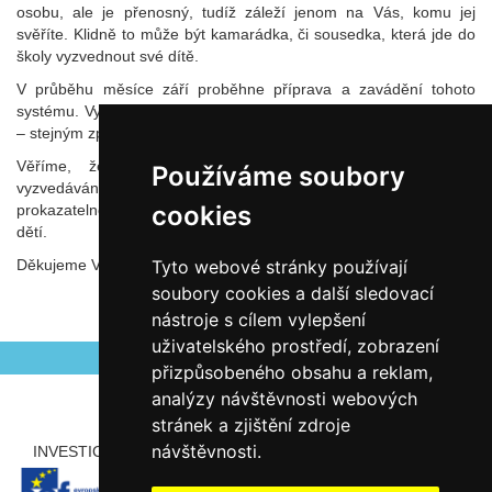
osobu, ale je přenosný, tudíž záleží jenom na Vás, komu jej
svěříte. Klidně to může být kamarádka, či sousedka, která jde do
školy vyzvednout své dítě.
V průběhu měsíce září proběhne příprava a zavádění tohoto
systému. Vyzvedávání dětí bude do té doby probíhat beze změn
– stejným způsobem, jak jste zvyklí.
Věříme, že nový systém významně usnadní organizaci
Používáme soubory
vyzvedávání, zvýší bezpečnost dětí a zajistí lepší přehled a
cookies
prokazatelnost. Jeho cílem je přispět ke spokojenosti Vás i Vašich
dětí.
Děkujeme Vám za spolupráci a vstřícnost.
Tyto webové stránky používají
soubory cookies a další sledovací
nástroje s cílem vylepšení
Autor Ivan Hostaša
Zveřejněno 22.08.2025
uživatelského prostředí, zobrazení
přizpůsobeného obsahu a reklam,
analýzy návštěvnosti webových
stránek a zjištění zdroje
návštěvnosti.
INVESTICE ROZVOJE DO VZDĚLÁVÁNÍ
PARTNEŘI