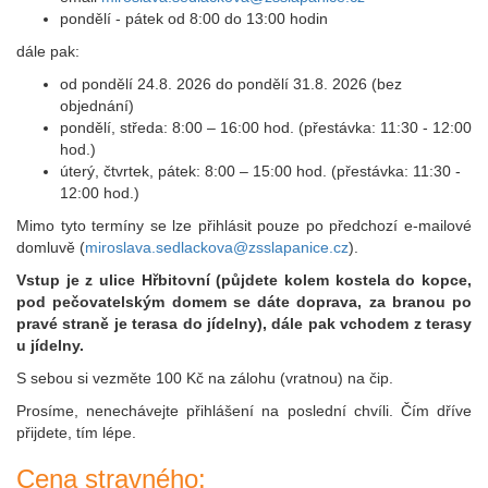
pondělí - pátek od 8:00 do 13:00 hodin
dále pak:
od pondělí 24.8. 2026 do pondělí 31.8. 2026 (bez
objednání)
pondělí, středa: 8:00 – 16:00 hod. (přestávka: 11:30 - 12:00
hod.)
úterý, čtvrtek, pátek: 8:00 – 15:00 hod. (přestávka: 11:30 -
12:00 hod.)
Mimo tyto termíny se lze přihlásit pouze po předchozí e-mailové
domluvě (
miroslava.sedlackova@zsslapanice.cz
).
Vstup je z ulice Hřbitovní (půjdete kolem kostela do kopce,
pod pečovatelským domem se dáte doprava, za branou po
pravé straně je terasa do jídelny), dále pak vchodem z terasy
u jídelny.
S sebou si vezměte 100 Kč na zálohu (vratnou) na čip.
Prosíme, nenechávejte přihlášení na poslední chvíli. Čím dříve
přijdete, tím lépe.
Cena stravného: