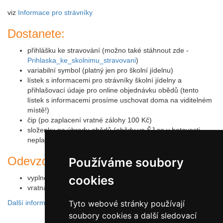
viz
Informace pro strávníky
Dostanete:
přihlášku ke stravování (možno také stáhnout zde -
Prihlaska_ke_skolnimu_stravovani
)
variabilní symbol (platný jen pro školní jídelnu)
lístek s informacemi pro strávníky školní jídelny a
přihlašovací údaje pro online objednávku obědů (tento
lístek s informacemi prosíme uschovat doma na viditelném
místě!)
čip (po zaplacení vratné zálohy 100 Kč)
složenku na úhradu obědů (obědy ve ŠJ se v hotovosti
neplatí)
Odevzdává se:
Používáme soubory
cookies
vyplněná přihláška ke stravování
vratná záloha za čip (100 Kč)
Další informace najdete zde
Tyto webové stránky používají
soubory cookies a další sledovací