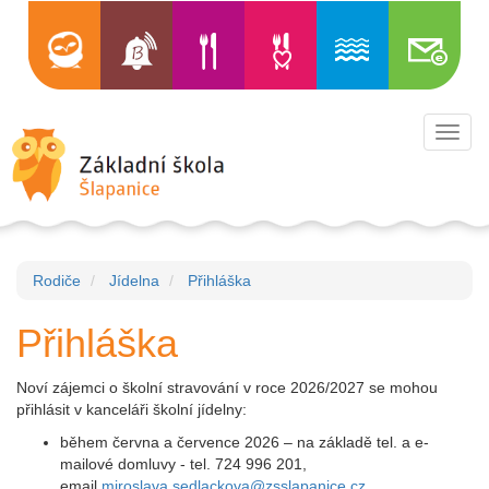
Toggl
navig
Rodiče
Jídelna
Přihláška
Přihláška
Noví zájemci o školní stravování v roce 2026/2027 se mohou
přihlásit v kanceláři školní jídelny:
během června a července 2026 – na základě tel. a e-
mailové domluvy - tel. 724 996 201,
email
miroslava.sedlackova@zsslapanice.cz