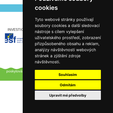
cookies
Tyto webové stránky používají
soubory cookies a další sledovací
INVESTICE ROZVOJE DO VZDĚLÁVÁNÍ
PARTNEŘI
nástroje s cílem vylepšení
uživatelského prostředí, zobrazení
přizpůsobeného obsahu a reklam,
analýzy návštěvnosti webových
stránek a zjištění zdroje
návštěvnosti.
Copyright © 2012 - 2026 ZŠ Šlapanice, Tento web používá k
poskytování služeb a analýze návštěvnosti soubory cookie.
Pro
Souhlasím
úpravu převolby klikněte zde.
Odmítám
Upravit mé předvolby