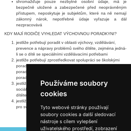
shromažďuje pouze nezbytné osobní údaje, má je
bezpečně uložené a zabezpečené před neoprávněným
přístupem, neposkytuje je subjektům, které na ně nemají
zákonný nárok, nepotřebné údaje vyřazuje a dál
nezpracovává
KDY MAJÍ RODIČE VYHLEDAT VÝCHOVNOU PORADKYNI?
jestliže potřebují poradit v oblasti výchovy, vzdělávání,
prevence a nápravy problémů svého dítěte, zejména jedná-
li se o dítě se speciálními vzdělávacími potřebami
jestliže potřebují zprostředkovat spolupráci se školskými
poradenskými zařízeními (pedagogicko-psychologickou
poradnou, speciálně pedagogickým centrem), při zajištění
poradenských služeb
Používáme soubory
jestliže potřebují spolupracovat s orgány péče o dítě,
sociálním kurátorem, sociálně právní komisí na ochranu
cookies
dítěte a Policií ČR.
jestliže potřebují poradit s výběrem povolání a střední školy
pro své dítě
Tyto webové stránky používají
soubory cookies a další sledovací
nástroje s cílem vylepšení
Autor Antonín Šerý
uživatelského prostředí, zobrazení