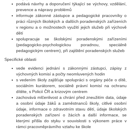
podává návrhy a doporučení týkající se výchovy, vzdělání,
prevence a nápravy problémů
informuje zákonné zástupce a pedagogické pracovníky o
práci různých školských a dalších poradenských zařízeních
v regionu a o možnostech využití jejich služeb při výchově
dětí
spolupracuje se školskými poradenskými zařízeními
(pedagogicko-psychologickou poradnou, speciálně
pedagogickým centrem), při zajištění poradenských služeb
Specifické oblasti
vede evidenci jednání s zákonnými zástupci, zápisy z
výchovných komisí a počty neomluvených hodin
s vedením školy zajišťuje spolupráci s orgány péče o dítě,
sociálním kurátorem, sociálně právní komisí na ochranu
dítěte, s Policií ČR a krizovým centrem
zachovává mlčenlivost a chrání před zneužitím data, údaje
a osobní údaje žáků a zaměstnanců školy, citlivé osobní
údaje, informace o zdravotním stavu dětí, údaje školských
poradenských zařízení o žácích a další informace, se
kterými přišla do styku v souvislosti s výkonem práce v
rámci pracovněprávního vztahu ke škole