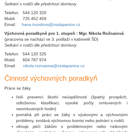
Setkání s rodiči dle předchozí domluvy.
Telefon: 544 120 320
Mobil: 725 452 459
Email:
hana.trundova@zsslapanice.cz
Výchovná poradkyně pro 1. stupeň : Mgr. Nikola Rožnaiová
(pracovna se nachází ve 3. podlaží v kabinetě ŠD)
Setkání s rodiči dle předchozí domluvy.
Telefon: 544 120 325
Mobil: 604 787 974
Email:
nikola.roznaiova@zsslapanice.cz
Činnost výchovných poradkyň
Práce se žáky
řeší prevenci školní neúspěšnosti (špatný prospěch,
odloženou klasifikaci, vysoké počty omluvených i
neomluvených hodin)
pomáhá při práci se žáky s výukovými a výchovnými
problémy, svolává výchovnou komisi nebo jednání s rodiči
věnuje péči žákům s problémovým nebo rizikovým