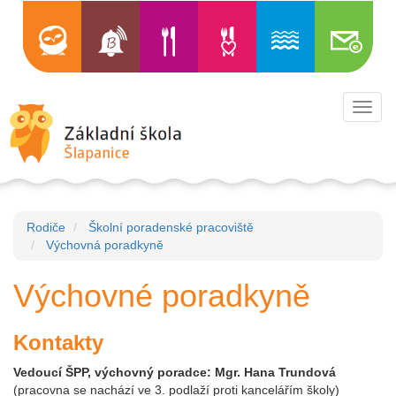
Toggl
navig
Rodiče
Školní poradenské pracoviště
Výchovná poradkyně
Výchovné poradkyně
Kontakty
Vedoucí ŠPP, výchovný poradce: Mgr. Hana Trundová
(pracovna se nachází ve 3. podlaží proti kancelářím školy)