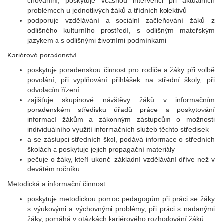
chováním, poskytuje včasnou intervenci při aktuálních
problémech u jednotlivých žáků a třídních kolektivů
podporuje vzdělávání a sociální začleňování žáků z
odlišného kulturního prostředí, s odlišným mateřským
jazykem a s odlišnými životními podmínkami
Kariérové poradenství
poskytuje poradenskou činnost pro rodiče a žáky při volbě
povolání, při vyplňování přihlášek na střední školy, při
odvolacím řízení
zajišťuje skupinové návštěvy žáků v informačním
poradenském středisku úřadů práce a poskytování
informací žákům a zákonným zástupcům o možnosti
individuálního využití informačních služeb těchto středisek
a se zástupci středních škol, podává informace o středních
školách a poskytuje jejich propagační materiály
pečuje o žáky, kteří ukončí základní vzdělávání dříve než v
devátém ročníku
Metodická a informační činnost
poskytuje metodickou pomoc pedagogům při práci se žáky
s výukovými a výchovnými problémy, při práci s nadanými
žáky, pomáhá v otázkách kariérového rozhodování žáků