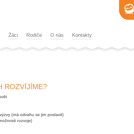
Žáci
Rodiče
O nás
Kontakty
 ROZVÍJÍME?
svět
o výzvy (má odvahu se jim postavit)
možnosti rozvoje)