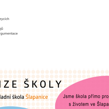
zycích
ojů
argumentace