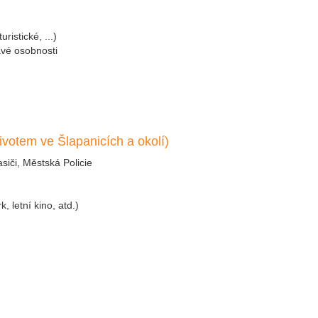
ristické, ...)
avé osobnosti
votem ve Šlapanicích a okolí)
iči, Městská Policie
 letní kino, atd.)