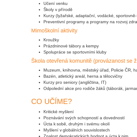
Učení venku
Školy v přírodě
Kurzy (lyžařské, adaptační, vodácké, sportovně-tu
Preventivní programy a programy na rozvoj zdr
Mimoškolní aktivity
Kroužky
Prázdninové tábory a kempy
Spolupráce se sportovními kluby
Škola otevřená komunitě (provázanost se ži
Muzeum, knihovna, městský úřad, Policie ČR, has
Bazén, atletický areál, herna a tělocvičny
Kurzy pro seniory (angličtina, IT)
Odpolední akce pro rodiče žáků (táborák, jarmark,
CO UČÍME?
Kritické myšlení
Poznávání svých schopností a dovedností
Úcta k sobě, druhým i svému okolí
Myšlení v globálních souvislostech
Znalost demokratických hodnot a úcta k nim