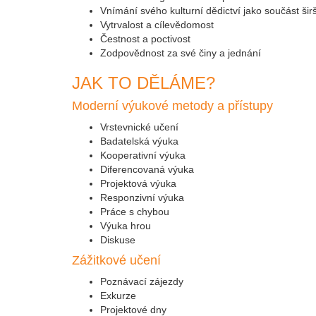
Vnímání svého kulturní dědictví jako součást šir
Vytrvalost a cílevědomost
Čestnost a poctivost
Zodpovědnost za své činy a jednání
JAK TO DĚLÁME?
Moderní výukové metody a přístupy
Vrstevnické učení
Badatelská výuka
Kooperativní výuka
Diferencovaná výuka
Projektová výuka
Responzivní výuka
Práce s chybou
Výuka hrou
Diskuse
Zážitkové učení
Poznávací zájezdy
Exkurze
Projektové dny